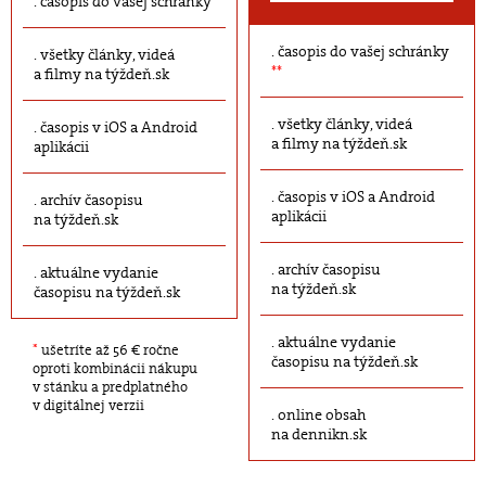
časopis do vašej schránky
časopis do vašej schránky
všetky články, videá
**
a filmy na týždeň.sk
všetky články, videá
časopis v iOS a Android
a filmy na týždeň.sk
aplikácii
časopis v iOS a Android
archív časopisu
aplikácii
na týždeň.sk
archív časopisu
aktuálne vydanie
na týždeň.sk
časopisu na týždeň.sk
aktuálne vydanie
*
ušetríte až 56 € ročne
časopisu na týždeň.sk
oproti kombinácii nákupu
v stánku a predplatného
v digitálnej verzii
online obsah
na dennikn.sk