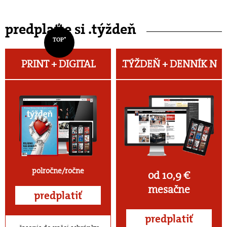
predplaťte si .týždeň
TOP*
PRINT + DIGITAL
.TÝŽDEŇ +
DENNÍK N
polročne/ročne
od 10,9 €
mesačne
predplatiť
predplatiť