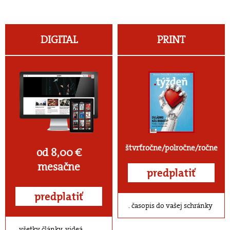
DIGITAL
PRINT
štvrťročne/polročne/ročne
od 8,00 €
mesačne
predplatiť
predplatiť
časopis do vašej schránky
všetky články, videá