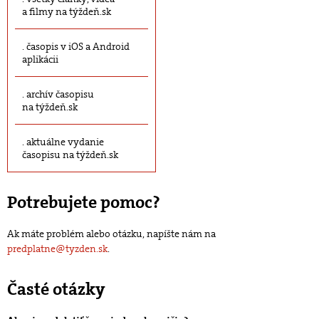
a filmy na týždeň.sk
časopis v iOS a Android
aplikácii
archív časopisu
na týždeň.sk
aktuálne vydanie
časopisu na týždeň.sk
Potrebujete pomoc?
Ak máte problém alebo otázku, napíšte nám na
predplatne@tyzden.sk
.
Časté otázky