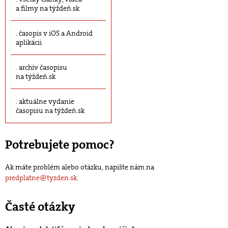
a filmy na týždeň.sk
časopis v iOS a Android
aplikácii
archív časopisu
na týždeň.sk
aktuálne vydanie
časopisu na týždeň.sk
Potrebujete pomoc?
Ak máte problém alebo otázku, napíšte nám na
predplatne@tyzden.sk
.
Časté otázky