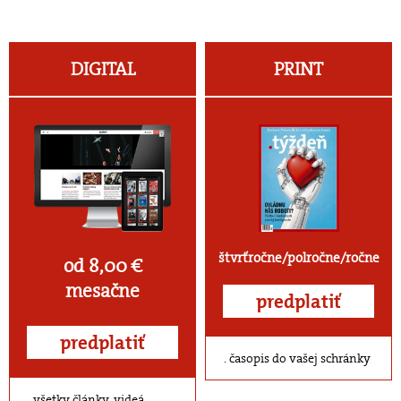
DIGITAL
PRINT
štvrťročne/polročne/ročne
od 8,00 €
mesačne
predplatiť
predplatiť
časopis do vašej schránky
všetky články, videá