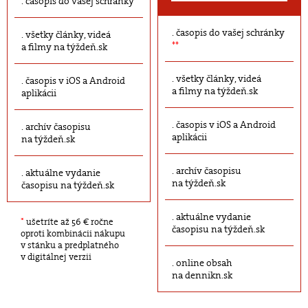
časopis do vašej schránky
časopis do vašej schránky
všetky články, videá
**
a filmy na týždeň.sk
všetky články, videá
časopis v iOS a Android
a filmy na týždeň.sk
aplikácii
časopis v iOS a Android
archív časopisu
aplikácii
na týždeň.sk
archív časopisu
aktuálne vydanie
na týždeň.sk
časopisu na týždeň.sk
aktuálne vydanie
*
ušetríte až 56 € ročne
časopisu na týždeň.sk
oproti kombinácii nákupu
v stánku a predplatného
v digitálnej verzii
online obsah
na dennikn.sk