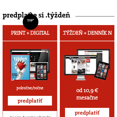
predplaťte si .týždeň
TOP*
PRINT + DIGITAL
.TÝŽDEŇ +
DENNÍK N
polročne/ročne
od 10,9 €
mesačne
predplatiť
predplatiť