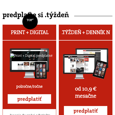
predplaťte si .týždeň
TOP*
PRINT + DIGITAL
.TÝŽDEŇ +
DENNÍK N
polročne/ročne
od 10,9 €
mesačne
predplatiť
predplatiť