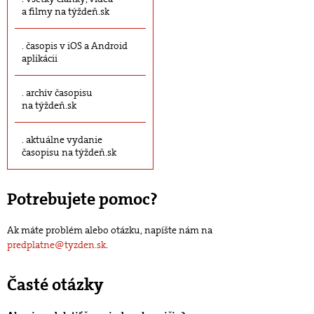
a filmy na týždeň.sk
časopis v iOS a Android
aplikácii
archív časopisu
na týždeň.sk
aktuálne vydanie
časopisu na týždeň.sk
Potrebujete pomoc?
Ak máte problém alebo otázku, napíšte nám na
predplatne@tyzden.sk
.
Časté otázky