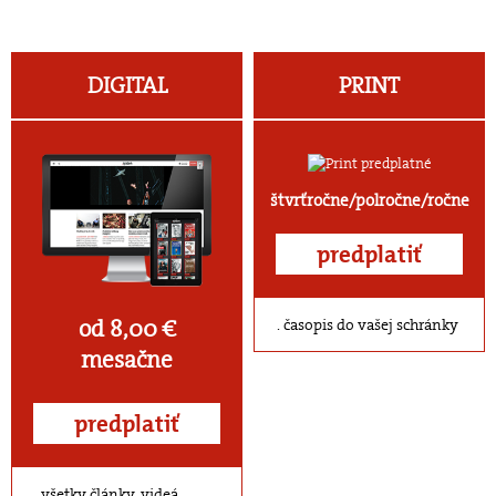
DIGITAL
PRINT
štvrťročne/polročne/ročne
predplatiť
od 8,00 €
časopis do vašej schránky
mesačne
predplatiť
všetky články, videá