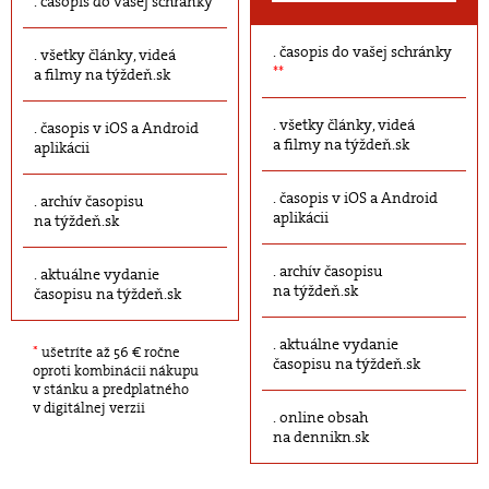
časopis do vašej schránky
časopis do vašej schránky
všetky články, videá
**
a filmy na týždeň.sk
všetky články, videá
časopis v iOS a Android
a filmy na týždeň.sk
aplikácii
časopis v iOS a Android
archív časopisu
aplikácii
na týždeň.sk
archív časopisu
aktuálne vydanie
na týždeň.sk
časopisu na týždeň.sk
aktuálne vydanie
*
ušetríte až 56 € ročne
časopisu na týždeň.sk
oproti kombinácii nákupu
v stánku a predplatného
v digitálnej verzii
online obsah
na dennikn.sk