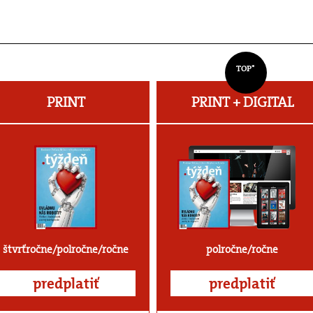
TOP*
PRINT
PRINT + DIGITAL
štvrťročne/polročne/ročne
polročne/ročne
predplatiť
predplatiť