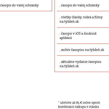
časopis do vašej schránky
časopis do vašej schránky
všetky články, videá a filmy
na týždeň.sk
časopis v iOS a Android
aplikácii
archív časopisu na týždeň.sk
aktuálne vydanie časopisu
na týždeň.sk
*
ušetríte až 85 € ročne oproti
kombinácii nákupu v stánku