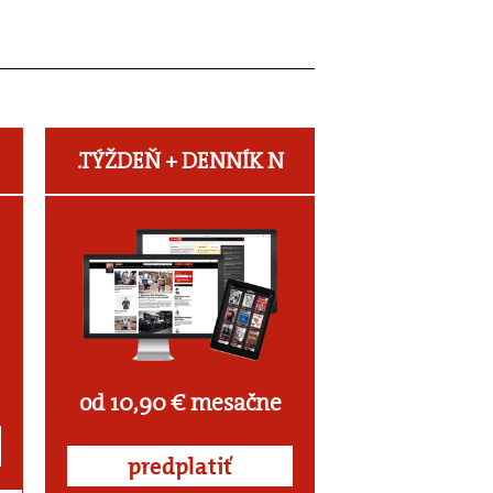
.TÝŽDEŇ +
DENNÍK N
od 10,90 € mesačne
predplatiť