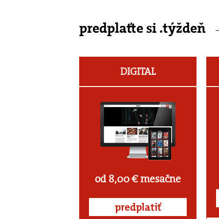
predplaťte si .týždeň
DIGITAL
od 8,00 € mesačne
predplatiť