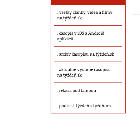
všetky články, videá a filmy
na týždeň.sk
časopis v iOS a Android
aplikácii
archív časopisu na týždeň.sk
aktuálne vydanie časopisu
na týždeň.sk
relácia pod lampou
podcast týždeň s týždňom