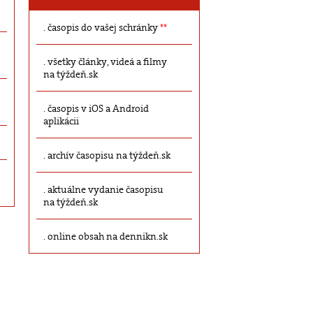
časopis do vašej schránky
**
všetky články, videá a filmy
na týždeň.sk
časopis v iOS a Android
aplikácii
archív časopisu na týždeň.sk
aktuálne vydanie časopisu
na týždeň.sk
online obsah na dennikn.sk