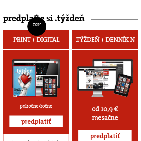
predplaťte si .týždeň
TOP*
PRINT + DIGITAL
.TÝŽDEŇ +
DENNÍK N
polročne/ročne
od 10,9 €
mesačne
predplatiť
predplatiť