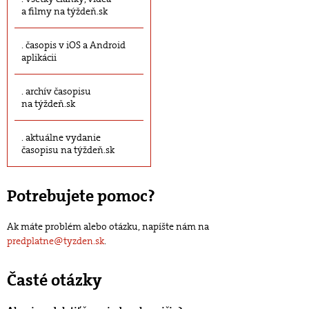
a filmy na týždeň.sk
časopis v iOS a Android
aplikácii
archív časopisu
na týždeň.sk
aktuálne vydanie
časopisu na týždeň.sk
Potrebujete pomoc?
Ak máte problém alebo otázku, napíšte nám na
predplatne@tyzden.sk
.
Časté otázky