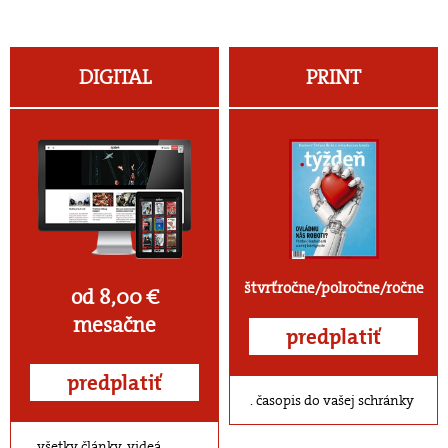
DIGITAL
PRINT
štvrťročne/polročne/ročne
od 8,00 €
mesačne
predplatiť
predplatiť
časopis do vašej schránky
všetky články, videá