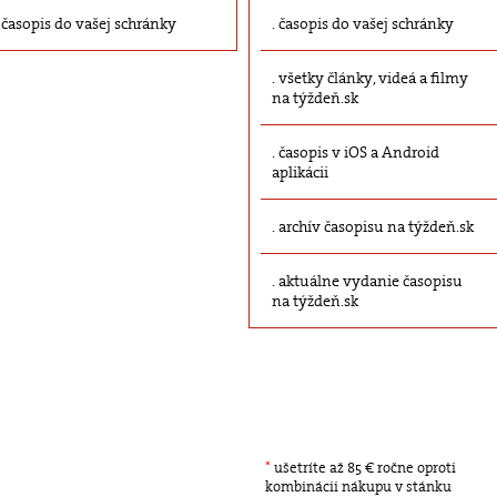
časopis do vašej schránky
časopis do vašej schránky
všetky články, videá a filmy
na týždeň.sk
časopis v iOS a Android
aplikácii
archív časopisu na týždeň.sk
aktuálne vydanie časopisu
na týždeň.sk
*
ušetríte až 85 € ročne oproti
kombinácii nákupu v stánku