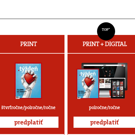
TOP*
PRINT
PRINT + DIGITAL
štvrťročne/polročne/ročne
polročne/ročne
predplatiť
predplatiť