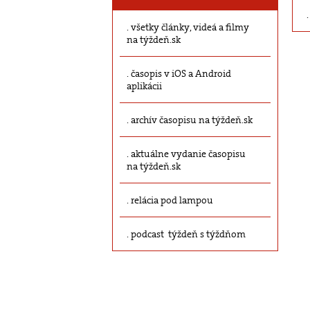
všetky články, videá a filmy
na týždeň.sk
časopis v iOS a Android
aplikácii
archív časopisu na týždeň.sk
aktuálne vydanie časopisu
na týždeň.sk
relácia pod lampou
podcast týždeň s týždňom