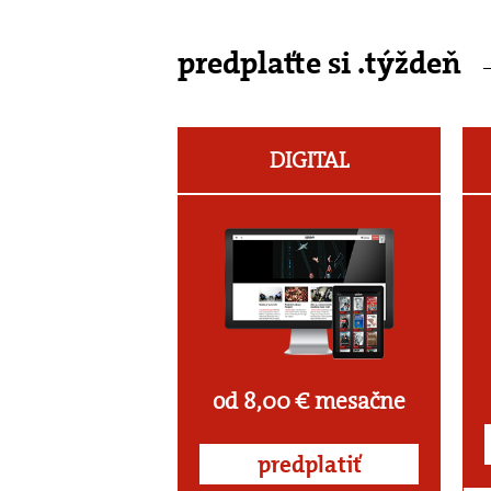
predplaťte si .týždeň
DIGITAL
od 8,00 € mesačne
predplatiť