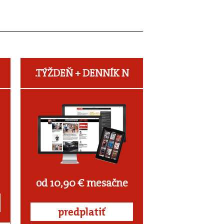
.TÝŽDEŇ +
DENNÍK N
od 10,90 € mesačne
predplatiť