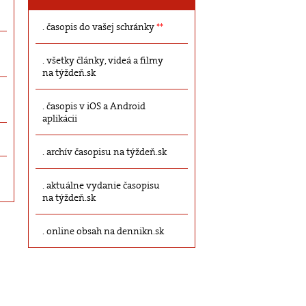
časopis do vašej schránky
**
všetky články, videá a filmy
na týždeň.sk
časopis v iOS a Android
aplikácii
archív časopisu na týždeň.sk
aktuálne vydanie časopisu
na týždeň.sk
online obsah na dennikn.sk