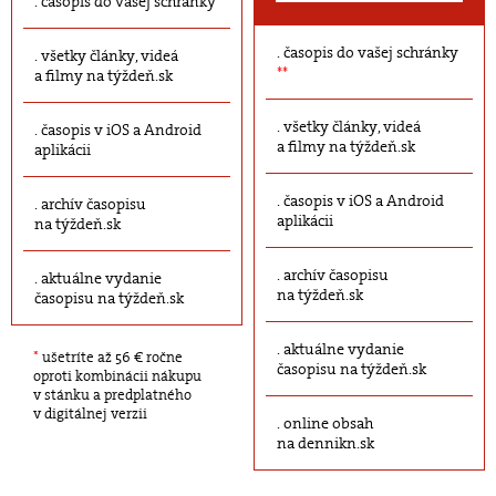
časopis do vašej schránky
časopis do vašej schránky
všetky články, videá
**
a filmy na týždeň.sk
všetky články, videá
časopis v iOS a Android
a filmy na týždeň.sk
aplikácii
časopis v iOS a Android
archív časopisu
aplikácii
na týždeň.sk
archív časopisu
aktuálne vydanie
na týždeň.sk
časopisu na týždeň.sk
aktuálne vydanie
*
ušetríte až 56 € ročne
časopisu na týždeň.sk
oproti kombinácii nákupu
v stánku a predplatného
v digitálnej verzii
online obsah
na dennikn.sk