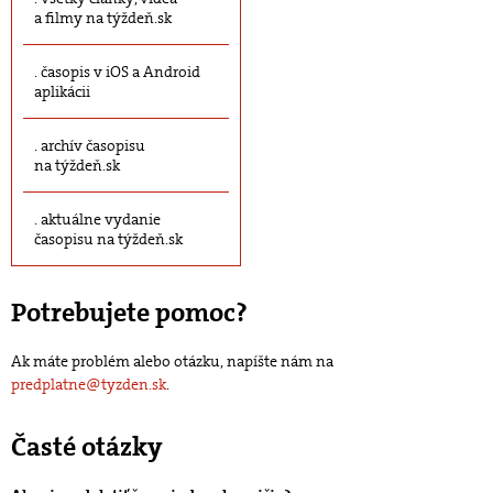
a filmy na týždeň.sk
časopis v iOS a Android
aplikácii
archív časopisu
na týždeň.sk
aktuálne vydanie
časopisu na týždeň.sk
Potrebujete pomoc?
Ak máte problém alebo otázku, napíšte nám na
predplatne@tyzden.sk
.
Časté otázky