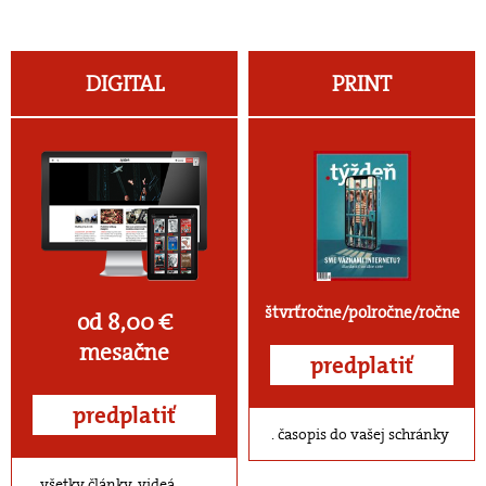
DIGITAL
PRINT
štvrťročne/polročne/ročne
od 8,00 €
mesačne
predplatiť
predplatiť
časopis do vašej schránky
všetky články, videá