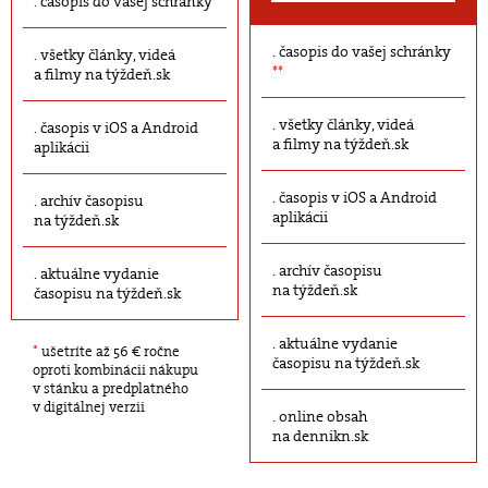
časopis do vašej schránky
časopis do vašej schránky
všetky články, videá
**
a filmy na týždeň.sk
všetky články, videá
časopis v iOS a Android
a filmy na týždeň.sk
aplikácii
časopis v iOS a Android
archív časopisu
aplikácii
na týždeň.sk
archív časopisu
aktuálne vydanie
na týždeň.sk
časopisu na týždeň.sk
aktuálne vydanie
*
ušetríte až 56 € ročne
časopisu na týždeň.sk
oproti kombinácii nákupu
v stánku a predplatného
v digitálnej verzii
online obsah
na dennikn.sk