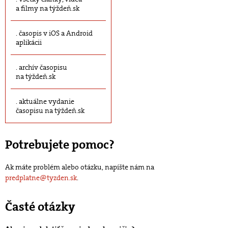
a filmy na týždeň.sk
časopis v iOS a Android
aplikácii
archív časopisu
na týždeň.sk
aktuálne vydanie
časopisu na týždeň.sk
Potrebujete pomoc?
Ak máte problém alebo otázku, napíšte nám na
predplatne@tyzden.sk
.
Časté otázky