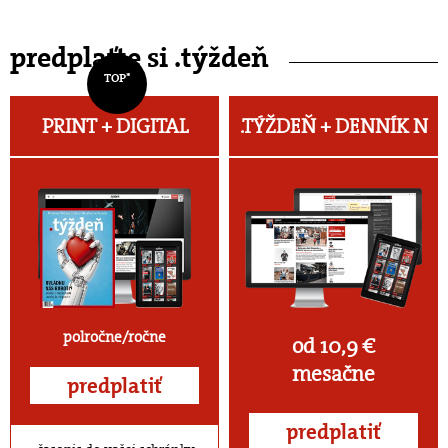
predplaťte si .týždeň
TOP*
PRINT + DIGITAL
.TÝŽDEŇ +
DENNÍK N
polročne/ročne
od 10,9 €
mesačne
predplatiť
predplatiť