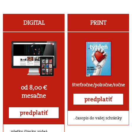
DIGITAL
PRINT
štvrťročne/polročne/ročne
od 8,00 €
mesačne
predplatiť
predplatiť
časopis do vašej schránky
všetky články, videá