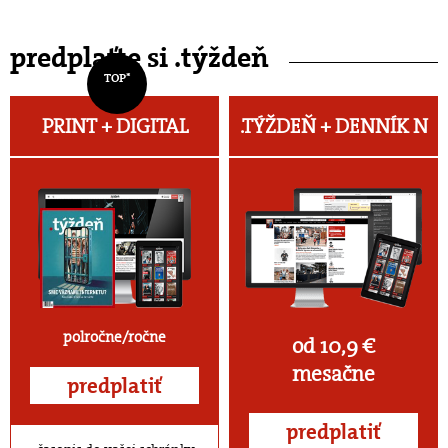
predplaťte si .týždeň
TOP*
PRINT + DIGITAL
.TÝŽDEŇ +
DENNÍK N
polročne/ročne
od 10,9 €
mesačne
predplatiť
predplatiť