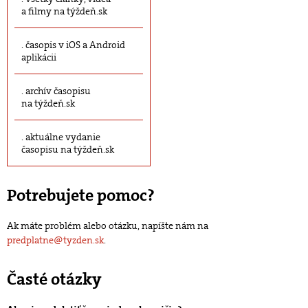
a filmy na týždeň.sk
časopis v iOS a Android
aplikácii
archív časopisu
na týždeň.sk
aktuálne vydanie
časopisu na týždeň.sk
Potrebujete pomoc?
Ak máte problém alebo otázku, napíšte nám na
predplatne@tyzden.sk
.
Časté otázky