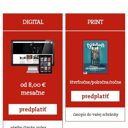
DIGITAL
PRINT
štvrťročne/polročne/ročne
od 8,00 €
mesačne
predplatiť
predplatiť
časopis do vašej schránky
všetky články, videá