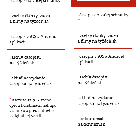
časopis do vašej schránky
časopis do vašej schránky
všetky články, videá
**
a filmy na týždeň.sk
všetky články, videá
časopis v iOS a Android
a filmy na týždeň.sk
aplikácii
časopis v iOS a Android
archív časopisu
aplikácii
na týždeň.sk
archív časopisu
aktuálne vydanie
na týždeň.sk
časopisu na týždeň.sk
aktuálne vydanie
*
ušetríte až 56 € ročne
časopisu na týždeň.sk
oproti kombinácii nákupu
v stánku a predplatného
v digitálnej verzii
online obsah
na dennikn.sk