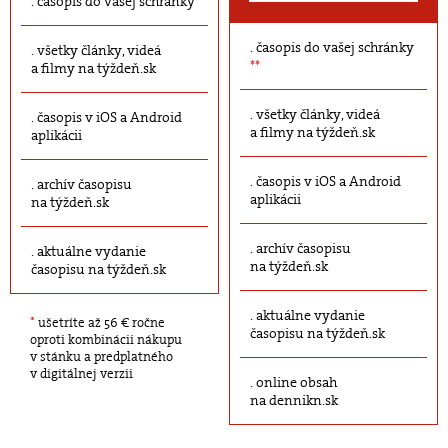
časopis do vašej schránky
časopis do vašej schránky
všetky články, videá
**
a filmy na týždeň.sk
všetky články, videá
časopis v iOS a Android
a filmy na týždeň.sk
aplikácii
časopis v iOS a Android
archív časopisu
aplikácii
na týždeň.sk
archív časopisu
aktuálne vydanie
na týždeň.sk
časopisu na týždeň.sk
aktuálne vydanie
*
ušetríte až 56 € ročne
časopisu na týždeň.sk
oproti kombinácii nákupu
v stánku a predplatného
v digitálnej verzii
online obsah
na dennikn.sk