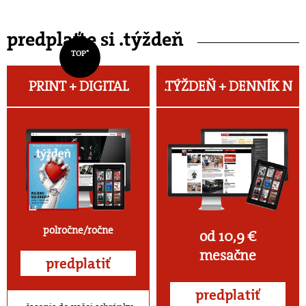
predplaťte si .týždeň
TOP*
PRINT + DIGITAL
.TÝŽDEŇ +
DENNÍK N
polročne/ročne
od 10,9 €
mesačne
predplatiť
predplatiť