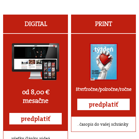
DIGITAL
PRINT
štvrťročne/polročne/ročne
od 8,00 €
mesačne
predplatiť
predplatiť
časopis do vašej schránky
všetky články, videá