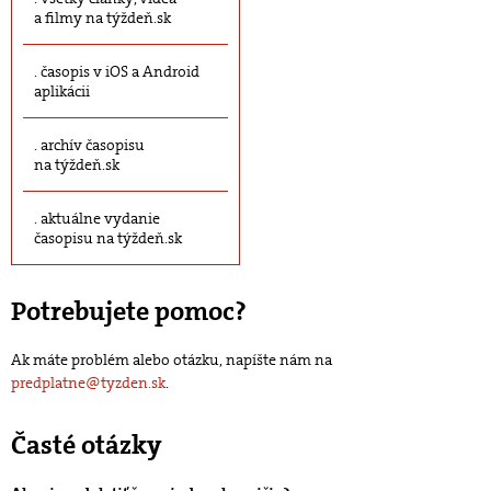
a filmy na týždeň.sk
časopis v iOS a Android
aplikácii
archív časopisu
na týždeň.sk
aktuálne vydanie
časopisu na týždeň.sk
Potrebujete pomoc?
Ak máte problém alebo otázku, napíšte nám na
predplatne@tyzden.sk
.
Časté otázky