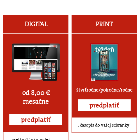
DIGITAL
PRINT
štvrťročne/polročne/ročne
od 8,00 €
mesačne
predplatiť
predplatiť
časopis do vašej schránky
všetky články, videá