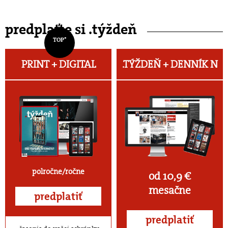
predplaťte si .týždeň
TOP*
PRINT + DIGITAL
.TÝŽDEŇ +
DENNÍK N
polročne/ročne
od 10,9 €
mesačne
predplatiť
predplatiť