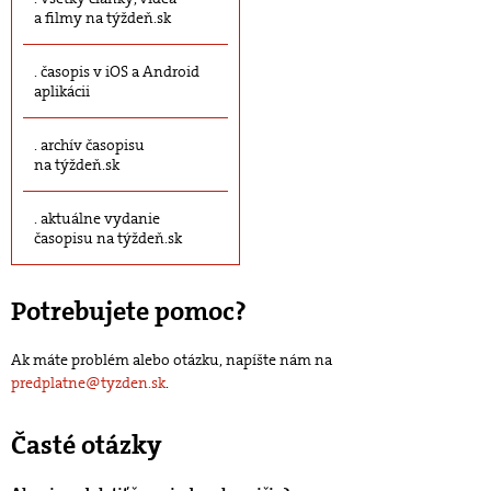
a filmy na týždeň.sk
časopis v iOS a Android
aplikácii
archív časopisu
na týždeň.sk
aktuálne vydanie
časopisu na týždeň.sk
Potrebujete pomoc?
Ak máte problém alebo otázku, napíšte nám na
predplatne@tyzden.sk
.
Časté otázky