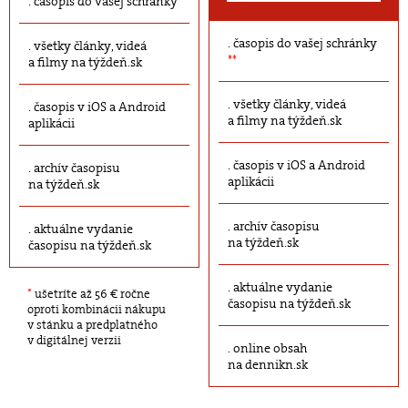
časopis do vašej schránky
časopis do vašej schránky
všetky články, videá
**
a filmy na týždeň.sk
všetky články, videá
časopis v iOS a Android
a filmy na týždeň.sk
aplikácii
časopis v iOS a Android
archív časopisu
aplikácii
na týždeň.sk
archív časopisu
aktuálne vydanie
na týždeň.sk
časopisu na týždeň.sk
aktuálne vydanie
*
ušetríte až 56 € ročne
časopisu na týždeň.sk
oproti kombinácii nákupu
v stánku a predplatného
v digitálnej verzii
online obsah
na dennikn.sk