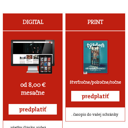
DIGITAL
PRINT
štvrťročne/polročne/ročne
od 8,00 €
mesačne
predplatiť
predplatiť
časopis do vašej schránky
všetky články, videá