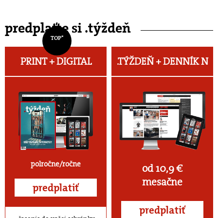
predplaťte si .týždeň
TOP*
PRINT + DIGITAL
.TÝŽDEŇ +
DENNÍK N
polročne/ročne
od 10,9 €
mesačne
predplatiť
predplatiť