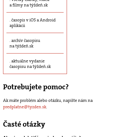
a filmy na týždeň.sk
časopis v iOS a Android
aplikácii
archív časopisu
na týždeň.sk
aktuálne vydanie
časopisu na týždeň.sk
Potrebujete pomoc?
Ak máte problém alebo otázku, napíšte nám na
predplatne@tyzden.sk
.
Časté otázky