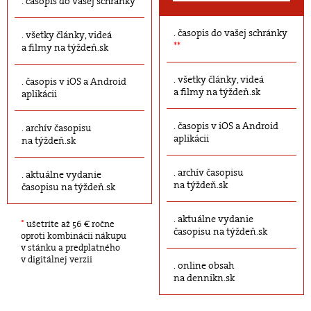
časopis do vašej schránky
časopis do vašej schránky
všetky články, videá
**
a filmy na týždeň.sk
všetky články, videá
časopis v iOS a Android
a filmy na týždeň.sk
aplikácii
časopis v iOS a Android
archív časopisu
aplikácii
na týždeň.sk
archív časopisu
aktuálne vydanie
na týždeň.sk
časopisu na týždeň.sk
aktuálne vydanie
*
ušetríte až 56 € ročne
časopisu na týždeň.sk
oproti kombinácii nákupu
v stánku a predplatného
v digitálnej verzii
online obsah
na dennikn.sk