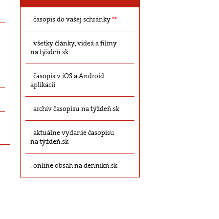
časopis do vašej schránky
**
všetky články, videá a filmy
na týždeň.sk
časopis v iOS a Android
aplikácii
archív časopisu na týždeň.sk
aktuálne vydanie časopisu
na týždeň.sk
online obsah na dennikn.sk