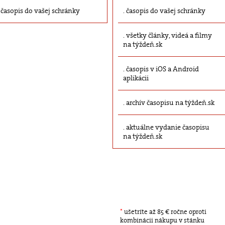
časopis do vašej schránky
časopis do vašej schránky
všetky články, videá a filmy
na týždeň.sk
časopis v iOS a Android
aplikácii
archív časopisu na týždeň.sk
aktuálne vydanie časopisu
na týždeň.sk
*
ušetríte až 85 € ročne oproti
kombinácii nákupu v stánku