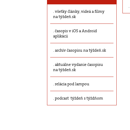
všetky články, videá a filmy
na týždeň.sk
časopis v iOS a Android
aplikácii
archív časopisu na týždeň.sk
aktuálne vydanie časopisu
na týždeň.sk
relácia pod lampou
podcast týždeň s týždňom