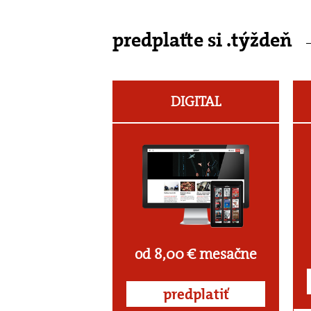
predplaťte si .týždeň
DIGITAL
od 8,00 € mesačne
predplatiť