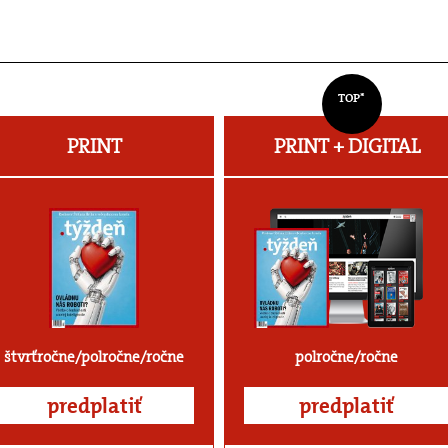
TOP*
PRINT
PRINT + DIGITAL
štvrťročne/polročne/ročne
polročne/ročne
predplatiť
predplatiť