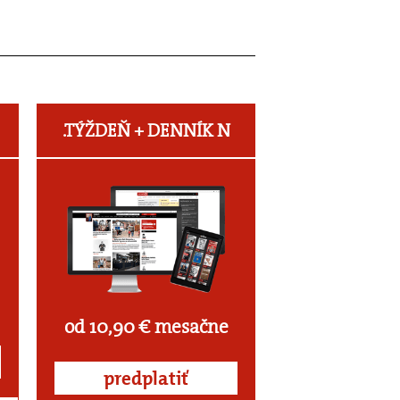
.TÝŽDEŇ +
DENNÍK N
od 10,90 € mesačne
predplatiť