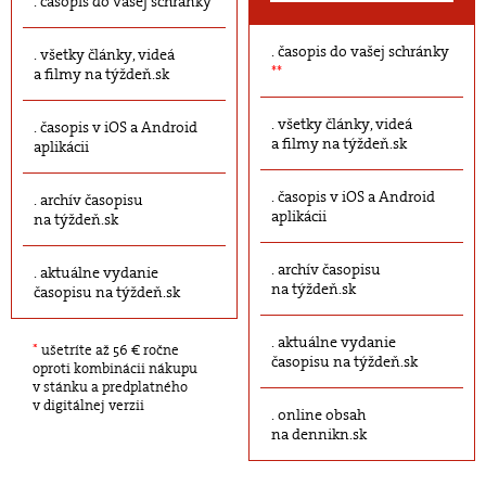
časopis do vašej schránky
časopis do vašej schránky
všetky články, videá
**
a filmy na týždeň.sk
všetky články, videá
časopis v iOS a Android
a filmy na týždeň.sk
aplikácii
časopis v iOS a Android
archív časopisu
aplikácii
na týždeň.sk
archív časopisu
aktuálne vydanie
na týždeň.sk
časopisu na týždeň.sk
aktuálne vydanie
*
ušetríte až 56 € ročne
časopisu na týždeň.sk
oproti kombinácii nákupu
v stánku a predplatného
v digitálnej verzii
online obsah
na dennikn.sk