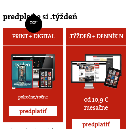
predplaťte si .týždeň
TOP*
PRINT + DIGITAL
.TÝŽDEŇ +
DENNÍK N
polročne/ročne
od 10,9 €
mesačne
predplatiť
predplatiť