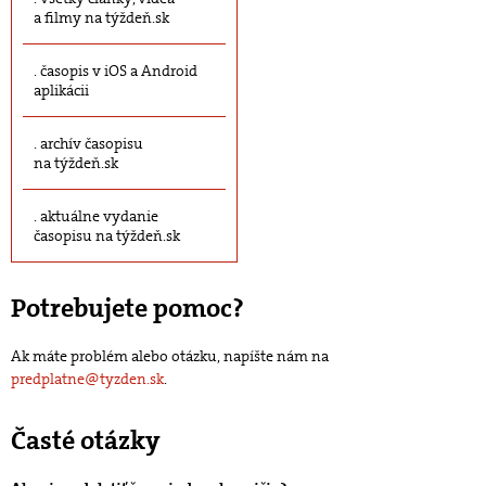
a filmy na týždeň.sk
časopis v iOS a Android
aplikácii
archív časopisu
na týždeň.sk
aktuálne vydanie
časopisu na týždeň.sk
Potrebujete pomoc?
Ak máte problém alebo otázku, napíšte nám na
predplatne@tyzden.sk
.
Časté otázky