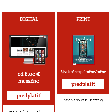
DIGITAL
PRINT
štvrťročne/polročne/ročne
od 8,00 €
mesačne
predplatiť
predplatiť
časopis do vašej schránky
všetky články, videá