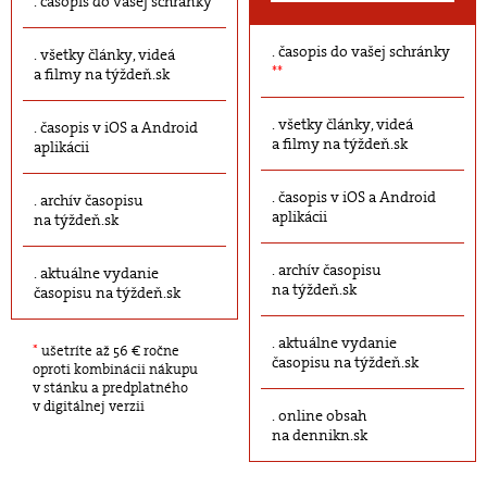
časopis do vašej schránky
časopis do vašej schránky
všetky články, videá
**
a filmy na týždeň.sk
všetky články, videá
časopis v iOS a Android
a filmy na týždeň.sk
aplikácii
časopis v iOS a Android
archív časopisu
aplikácii
na týždeň.sk
archív časopisu
aktuálne vydanie
na týždeň.sk
časopisu na týždeň.sk
aktuálne vydanie
*
ušetríte až 56 € ročne
časopisu na týždeň.sk
oproti kombinácii nákupu
v stánku a predplatného
v digitálnej verzii
online obsah
na dennikn.sk