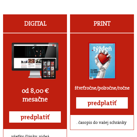
DIGITAL
PRINT
štvrťročne/polročne/ročne
od 8,00 €
mesačne
predplatiť
predplatiť
časopis do vašej schránky
všetky články, videá