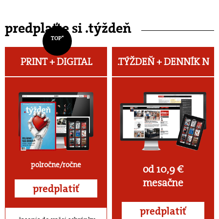
predplaťte si .týždeň
TOP*
PRINT + DIGITAL
.TÝŽDEŇ +
DENNÍK N
polročne/ročne
od 10,9 €
mesačne
predplatiť
predplatiť