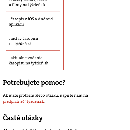
a filmy na týždeň.sk
časopis v iOS a Android
aplikácii
archív časopisu
na týždeň.sk
aktuálne vydanie
časopisu na týždeň.sk
Potrebujete pomoc?
Ak máte problém alebo otázku, napíšte nám na
predplatne@tyzden.sk
.
Časté otázky