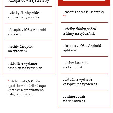
časopis do vašej schránky
časopis do vašej schránky
všetky články, videá
**
a filmy na týždeň.sk
všetky články, videá
časopis v iOS a Android
a filmy na týždeň.sk
aplikácii
časopis v iOS a Android
archív časopisu
aplikácii
na týždeň.sk
archív časopisu
aktuálne vydanie
na týždeň.sk
časopisu na týždeň.sk
aktuálne vydanie
*
ušetríte až 56 € ročne
časopisu na týždeň.sk
oproti kombinácii nákupu
v stánku a predplatného
v digitálnej verzii
online obsah
na dennikn.sk