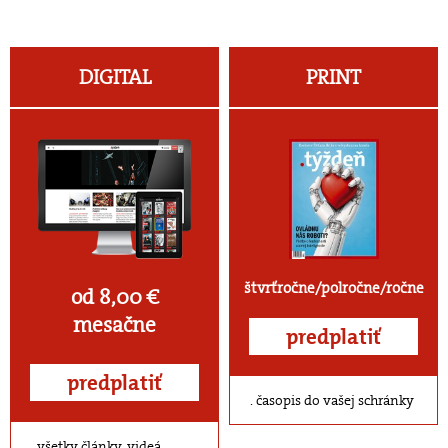
DIGITAL
PRINT
štvrťročne/polročne/ročne
od 8,00 €
mesačne
predplatiť
predplatiť
časopis do vašej schránky
všetky články, videá