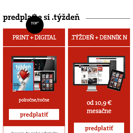
predplaťte si .týždeň
TOP*
PRINT + DIGITAL
.TÝŽDEŇ +
DENNÍK N
polročne/ročne
od 10,9 €
mesačne
predplatiť
predplatiť