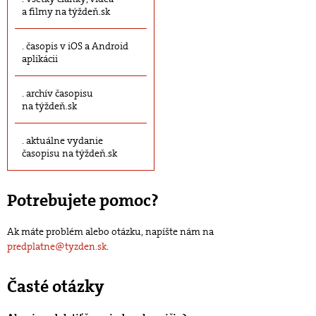
a filmy na týždeň.sk
časopis v iOS a Android
aplikácii
archív časopisu
na týždeň.sk
aktuálne vydanie
časopisu na týždeň.sk
Potrebujete pomoc?
Ak máte problém alebo otázku, napíšte nám na
predplatne@tyzden.sk
.
Časté otázky