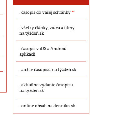
časopis do vašej schránky
**
všetky články, videá a filmy
na týždeň.sk
časopis v iOS a Android
aplikácii
archív časopisu na týždeň.sk
aktuálne vydanie časopisu
na týždeň.sk
online obsah na dennikn.sk