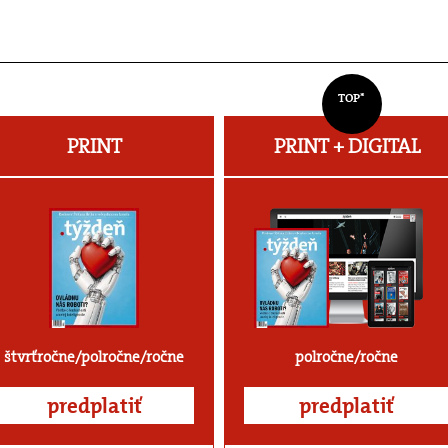
TOP*
PRINT
PRINT + DIGITAL
štvrťročne/polročne/ročne
polročne/ročne
predplatiť
predplatiť