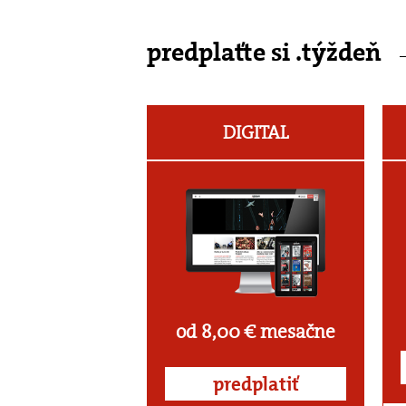
predplaťte si .týždeň
DIGITAL
od 8,00 € mesačne
predplatiť