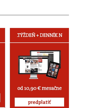
.TÝŽDEŇ +
DENNÍK N
od 10,90 € mesačne
predplatiť