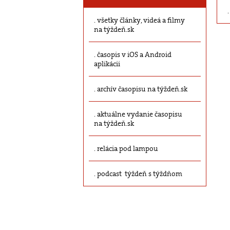
všetky články, videá a filmy
na týždeň.sk
časopis v iOS a Android
aplikácii
archív časopisu na týždeň.sk
aktuálne vydanie časopisu
na týždeň.sk
relácia pod lampou
podcast týždeň s týždňom