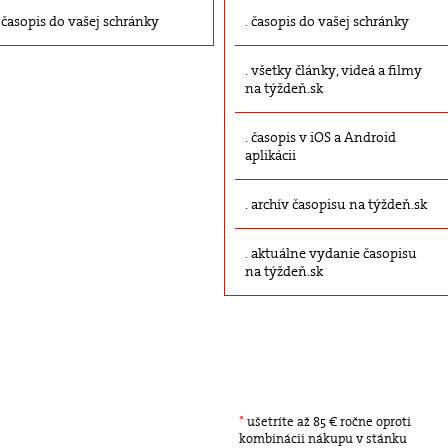
časopis do vašej schránky
časopis do vašej schránky
všetky články, videá a filmy
na týždeň.sk
časopis v iOS a Android
aplikácii
archív časopisu na týždeň.sk
aktuálne vydanie časopisu
na týždeň.sk
*
ušetríte až 85 € ročne oproti
kombinácii nákupu v stánku