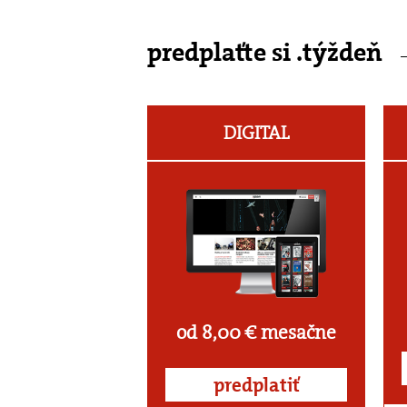
predplaťte si .týždeň
DIGITAL
od 8,00 € mesačne
predplatiť