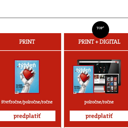
TOP*
PRINT
PRINT + DIGITAL
štvrťročne/polročne/ročne
polročne/ročne
predplatiť
predplatiť