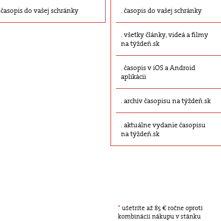
časopis do vašej schránky
časopis do vašej schránky
všetky články, videá a filmy
na týždeň.sk
časopis v iOS a Android
aplikácii
archív časopisu na týždeň.sk
aktuálne vydanie časopisu
na týždeň.sk
*
ušetríte až 85 € ročne oproti
kombinácii nákupu v stánku