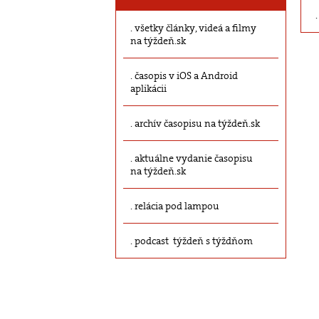
všetky články, videá a filmy
na týždeň.sk
časopis v iOS a Android
aplikácii
archív časopisu na týždeň.sk
aktuálne vydanie časopisu
na týždeň.sk
relácia pod lampou
podcast týždeň s týždňom