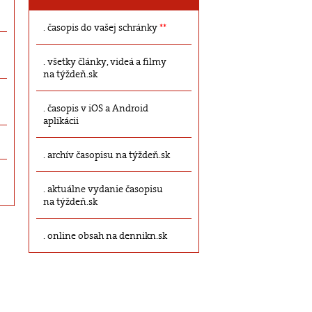
časopis do vašej schránky
**
všetky články, videá a filmy
na týždeň.sk
časopis v iOS a Android
aplikácii
archív časopisu na týždeň.sk
aktuálne vydanie časopisu
na týždeň.sk
online obsah na dennikn.sk