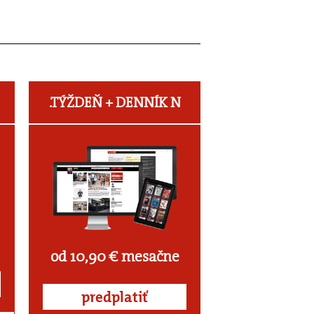
.TÝŽDEŇ +
DENNÍK N
od 10,90 € mesačne
predplatiť