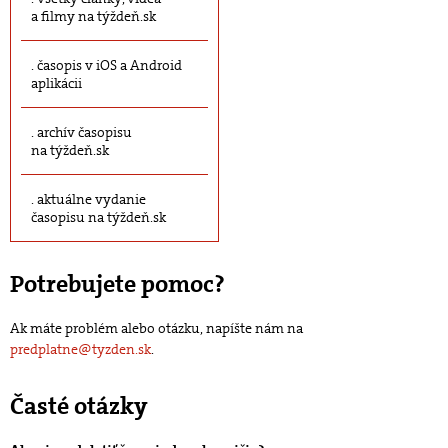
a filmy na týždeň.sk
časopis v iOS a Android
aplikácii
archív časopisu
na týždeň.sk
aktuálne vydanie
časopisu na týždeň.sk
Potrebujete pomoc?
Ak máte problém alebo otázku, napíšte nám na
predplatne@tyzden.sk
.
Časté otázky