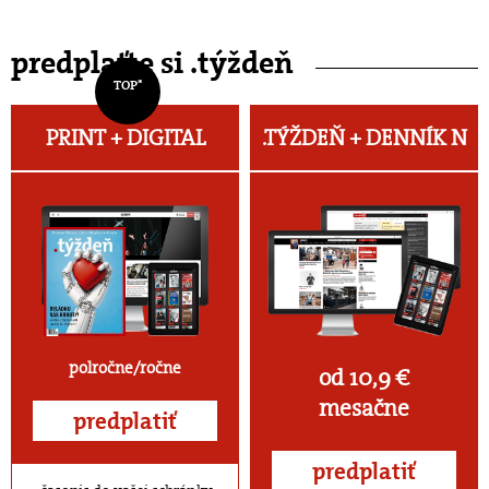
predplaťte si .týždeň
TOP*
PRINT + DIGITAL
.TÝŽDEŇ +
DENNÍK N
polročne/ročne
od 10,9 €
mesačne
predplatiť
predplatiť