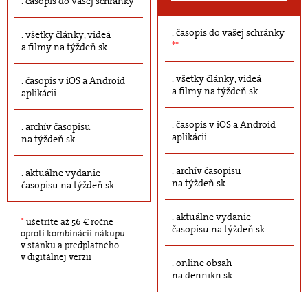
časopis do vašej schránky
časopis do vašej schránky
všetky články, videá
**
a filmy na týždeň.sk
všetky články, videá
časopis v iOS a Android
a filmy na týždeň.sk
aplikácii
časopis v iOS a Android
archív časopisu
aplikácii
na týždeň.sk
archív časopisu
aktuálne vydanie
na týždeň.sk
časopisu na týždeň.sk
aktuálne vydanie
*
ušetríte až 56 € ročne
časopisu na týždeň.sk
oproti kombinácii nákupu
v stánku a predplatného
v digitálnej verzii
online obsah
na dennikn.sk