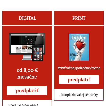
DIGITAL
PRINT
štvrťročne/polročne/ročne
od 8,00 €
mesačne
predplatiť
predplatiť
časopis do vašej schránky
všetky články, videá