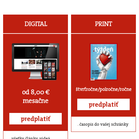
DIGITAL
PRINT
štvrťročne/polročne/ročne
od 8,00 €
mesačne
predplatiť
predplatiť
časopis do vašej schránky
všetky články, videá