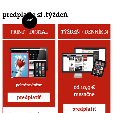
predplaťte si .týždeň
TOP*
PRINT + DIGITAL
.TÝŽDEŇ +
DENNÍK N
polročne/ročne
od 10,9 €
mesačne
predplatiť
predplatiť