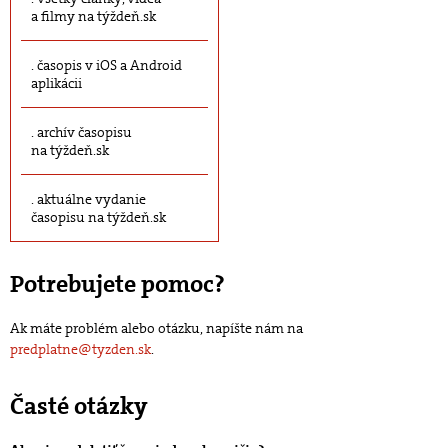
a filmy na týždeň.sk
časopis v iOS a Android
aplikácii
archív časopisu
na týždeň.sk
aktuálne vydanie
časopisu na týždeň.sk
Potrebujete pomoc?
Ak máte problém alebo otázku, napíšte nám na
predplatne@tyzden.sk
.
Časté otázky