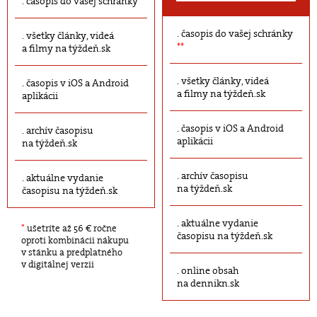
časopis do vašej schránky
časopis do vašej schránky
všetky články, videá
**
a filmy na týždeň.sk
všetky články, videá
časopis v iOS a Android
a filmy na týždeň.sk
aplikácii
časopis v iOS a Android
archív časopisu
aplikácii
na týždeň.sk
archív časopisu
aktuálne vydanie
na týždeň.sk
časopisu na týždeň.sk
aktuálne vydanie
*
ušetríte až 56 € ročne
časopisu na týždeň.sk
oproti kombinácii nákupu
v stánku a predplatného
v digitálnej verzii
online obsah
na dennikn.sk