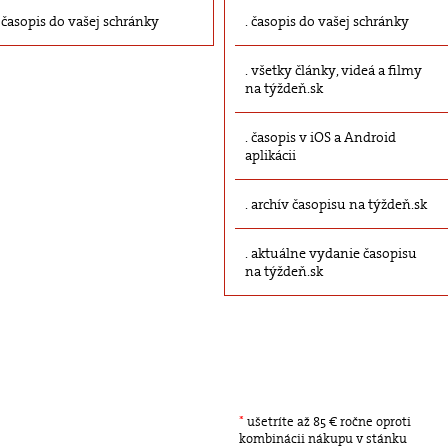
časopis do vašej schránky
časopis do vašej schránky
všetky články, videá a filmy
na týždeň.sk
časopis v iOS a Android
aplikácii
archív časopisu na týždeň.sk
aktuálne vydanie časopisu
na týždeň.sk
*
ušetríte až 85 € ročne oproti
kombinácii nákupu v stánku