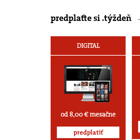
predplaťte si .týždeň
DIGITAL
od 8,00 € mesačne
predplatiť