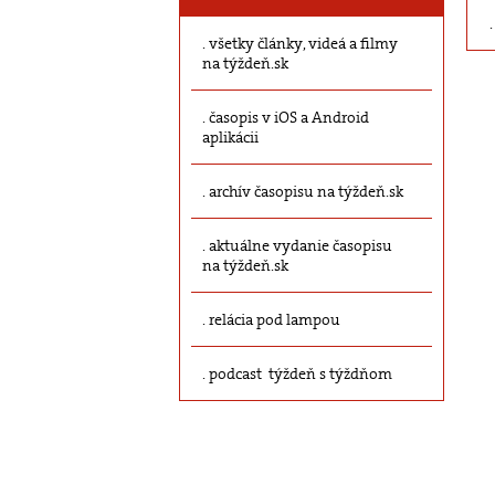
všetky články, videá a filmy
na týždeň.sk
časopis v iOS a Android
aplikácii
archív časopisu na týždeň.sk
aktuálne vydanie časopisu
na týždeň.sk
relácia pod lampou
podcast týždeň s týždňom