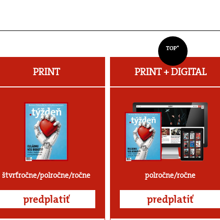
TOP*
PRINT
PRINT + DIGITAL
štvrťročne/polročne/ročne
polročne/ročne
predplatiť
predplatiť