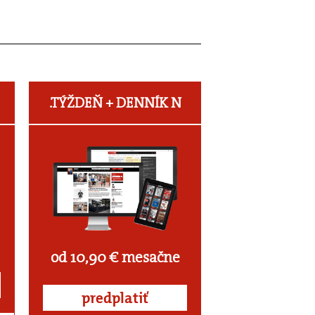
.TÝŽDEŇ +
DENNÍK N
od 10,90 € mesačne
predplatiť