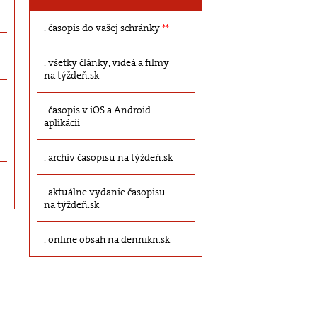
časopis do vašej schránky
**
všetky články, videá a filmy
na týždeň.sk
časopis v iOS a Android
aplikácii
archív časopisu na týždeň.sk
aktuálne vydanie časopisu
na týždeň.sk
online obsah na dennikn.sk