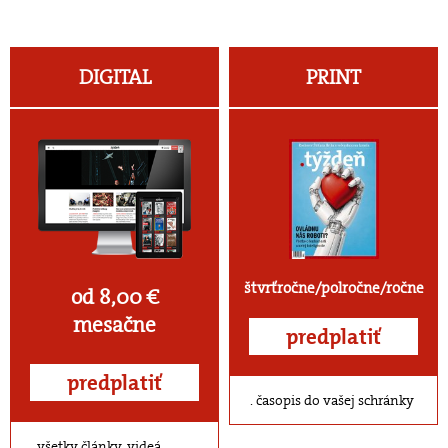
DIGITAL
PRINT
štvrťročne/polročne/ročne
od 8,00 €
mesačne
predplatiť
predplatiť
časopis do vašej schránky
všetky články, videá