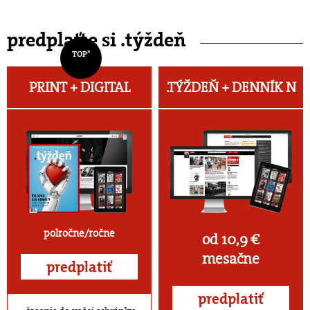
predplaťte si .týždeň
TOP*
PRINT + DIGITAL
.TÝŽDEŇ +
DENNÍK N
polročne/ročne
od 10,9 €
mesačne
predplatiť
predplatiť