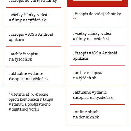
časopis do vašej schránky
časopis do vašej schránky
všetky články, videá
**
a filmy na týždeň.sk
všetky články, videá
časopis v iOS a Android
a filmy na týždeň.sk
aplikácii
časopis v iOS a Android
archív časopisu
aplikácii
na týždeň.sk
archív časopisu
aktuálne vydanie
na týždeň.sk
časopisu na týždeň.sk
aktuálne vydanie
*
ušetríte až 56 € ročne
časopisu na týždeň.sk
oproti kombinácii nákupu
v stánku a predplatného
v digitálnej verzii
online obsah
na dennikn.sk