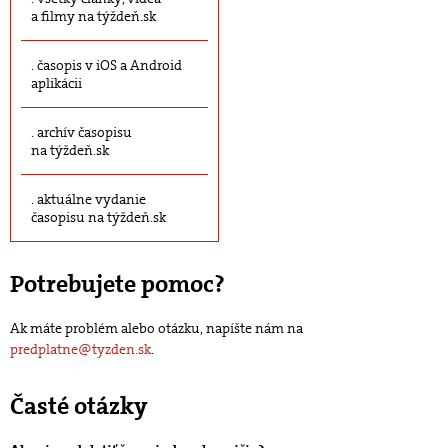
a filmy na týždeň.sk
časopis v iOS a Android
aplikácii
archív časopisu
na týždeň.sk
aktuálne vydanie
časopisu na týždeň.sk
Potrebujete pomoc?
Ak máte problém alebo otázku, napíšte nám na
predplatne@tyzden.sk
.
Časté otázky