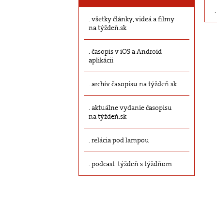
všetky články, videá a filmy
na týždeň.sk
časopis v iOS a Android
aplikácii
archív časopisu na týždeň.sk
aktuálne vydanie časopisu
na týždeň.sk
relácia pod lampou
podcast týždeň s týždňom