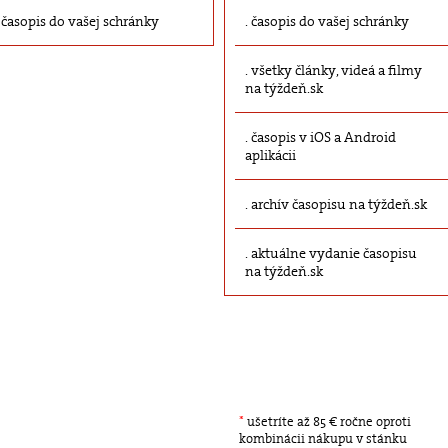
časopis do vašej schránky
časopis do vašej schránky
všetky články, videá a filmy
na týždeň.sk
časopis v iOS a Android
aplikácii
archív časopisu na týždeň.sk
aktuálne vydanie časopisu
na týždeň.sk
*
ušetríte až 85 € ročne oproti
kombinácii nákupu v stánku