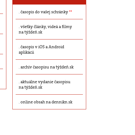
časopis do vašej schránky
**
všetky články, videá a filmy
na týždeň.sk
časopis v iOS a Android
aplikácii
archív časopisu na týždeň.sk
aktuálne vydanie časopisu
na týždeň.sk
online obsah na dennikn.sk