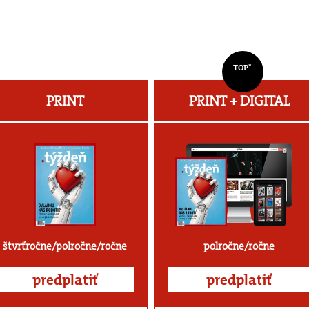
TOP*
PRINT
PRINT + DIGITAL
štvrťročne/polročne/ročne
polročne/ročne
predplatiť
predplatiť