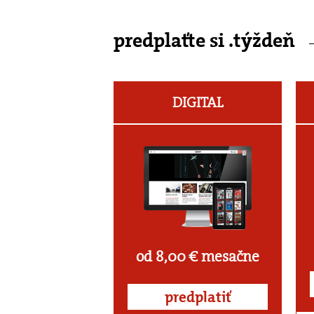
predplaťte si .týždeň
DIGITAL
od 8,00 € mesačne
predplatiť