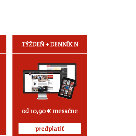
.TÝŽDEŇ +
DENNÍK N
od 10,90 € mesačne
predplatiť