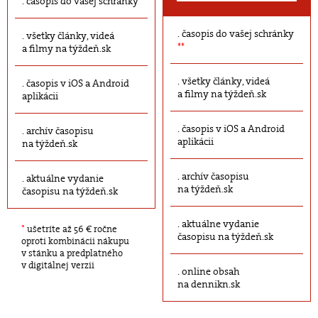
časopis do vašej schránky
časopis do vašej schránky
všetky články, videá
**
a filmy na týždeň.sk
všetky články, videá
časopis v iOS a Android
a filmy na týždeň.sk
aplikácii
časopis v iOS a Android
archív časopisu
aplikácii
na týždeň.sk
archív časopisu
aktuálne vydanie
na týždeň.sk
časopisu na týždeň.sk
aktuálne vydanie
*
ušetríte až 56 € ročne
časopisu na týždeň.sk
oproti kombinácii nákupu
v stánku a predplatného
v digitálnej verzii
online obsah
na dennikn.sk