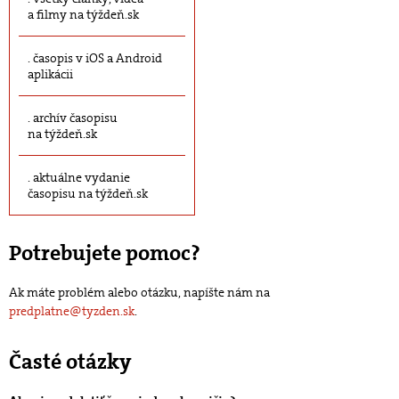
a filmy na týždeň.sk
časopis v iOS a Android
aplikácii
archív časopisu
na týždeň.sk
aktuálne vydanie
časopisu na týždeň.sk
Potrebujete pomoc?
Ak máte problém alebo otázku, napíšte nám na
predplatne@tyzden.sk
.
Časté otázky