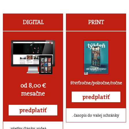
DIGITAL
PRINT
štvrťročne/polročne/ročne
od 8,00 €
mesačne
predplatiť
predplatiť
časopis do vašej schránky
všetky články, videá