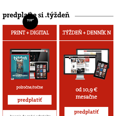
predplaťte si .týždeň
TOP*
PRINT + DIGITAL
.TÝŽDEŇ +
DENNÍK N
polročne/ročne
od 10,9 €
mesačne
predplatiť
predplatiť