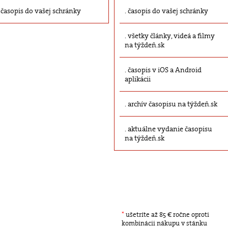
časopis do vašej schránky
časopis do vašej schránky
všetky články, videá a filmy
na týždeň.sk
časopis v iOS a Android
aplikácii
archív časopisu na týždeň.sk
aktuálne vydanie časopisu
na týždeň.sk
*
ušetríte až 85 € ročne oproti
kombinácii nákupu v stánku