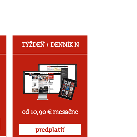
.TÝŽDEŇ +
DENNÍK N
od 10,90 € mesačne
predplatiť