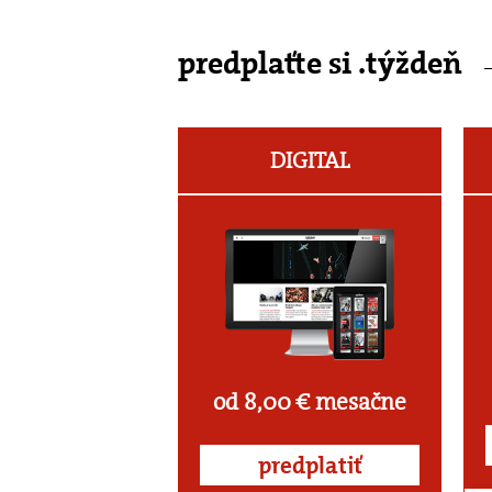
predplaťte si .týždeň
DIGITAL
od 8,00 € mesačne
predplatiť