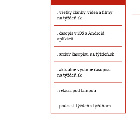
všetky články, videá a filmy
na týždeň.sk
časopis v iOS a Android
aplikácii
archív časopisu na týždeň.sk
aktuálne vydanie časopisu
na týždeň.sk
relácia pod lampou
podcast týždeň s týždňom