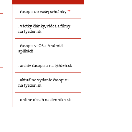
časopis do vašej schránky
**
všetky články, videá a filmy
na týždeň.sk
časopis v iOS a Android
aplikácii
archív časopisu na týždeň.sk
aktuálne vydanie časopisu
na týždeň.sk
online obsah na dennikn.sk