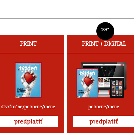
TOP*
PRINT
PRINT + DIGITAL
štvrťročne/polročne/ročne
polročne/ročne
predplatiť
predplatiť