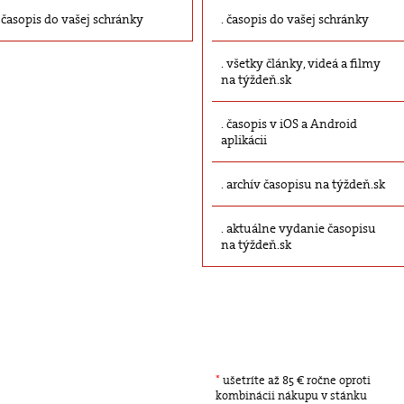
časopis do vašej schránky
časopis do vašej schránky
všetky články, videá a filmy
na týždeň.sk
časopis v iOS a Android
aplikácii
archív časopisu na týždeň.sk
aktuálne vydanie časopisu
na týždeň.sk
*
ušetríte až 85 € ročne oproti
kombinácii nákupu v stánku