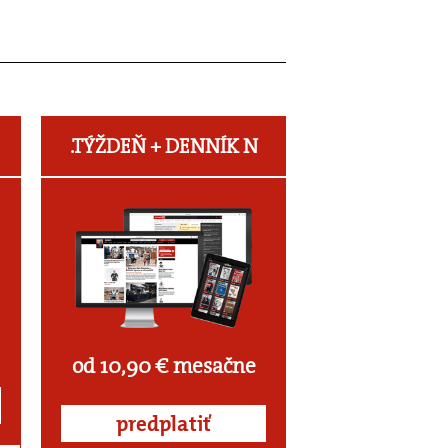
.TÝŽDEŇ +
DENNÍK N
od 10,90 € mesačne
predplatiť