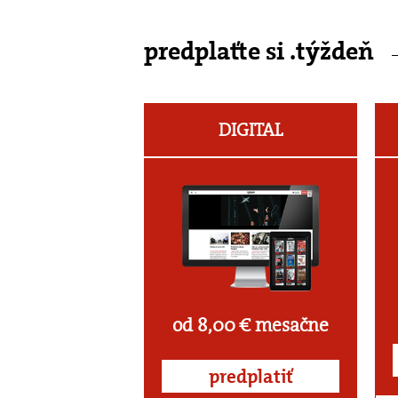
predplaťte si .týždeň
DIGITAL
od 8,00 € mesačne
predplatiť