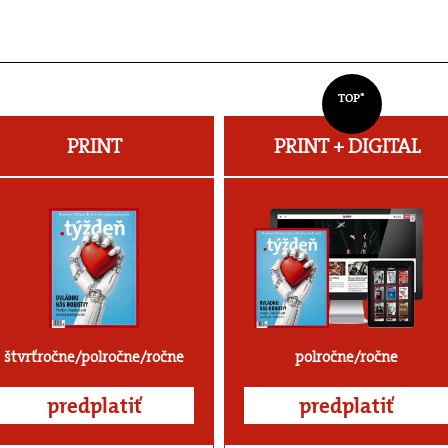
TOP*
PRINT
PRINT + DIGITAL
štvrťročne/polročne/ročne
polročne/ročne
predplatiť
predplatiť