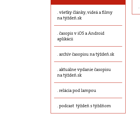
všetky články, videá a filmy
na týždeň.sk
časopis v iOS a Android
aplikácii
archív časopisu na týždeň.sk
aktuálne vydanie časopisu
na týždeň.sk
relácia pod lampou
podcast týždeň s týždňom