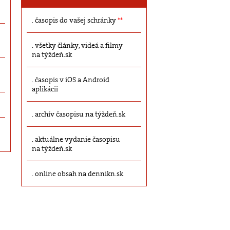
časopis do vašej schránky
**
všetky články, videá a filmy
na týždeň.sk
časopis v iOS a Android
aplikácii
archív časopisu na týždeň.sk
aktuálne vydanie časopisu
na týždeň.sk
online obsah na dennikn.sk