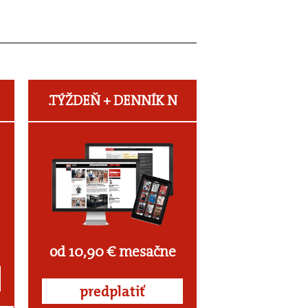
.TÝŽDEŇ +
DENNÍK N
od 10,90 € mesačne
predplatiť