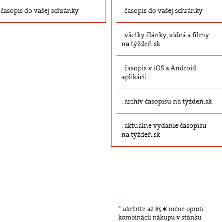
časopis do vašej schránky
časopis do vašej schránky
všetky články, videá a filmy
na týždeň.sk
časopis v iOS a Android
aplikácii
archív časopisu na týždeň.sk
aktuálne vydanie časopisu
na týždeň.sk
*
ušetríte až 85 € ročne oproti
kombinácii nákupu v stánku