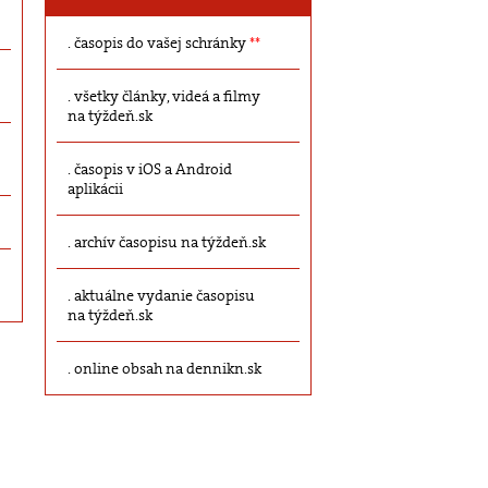
časopis do vašej schránky
**
všetky články, videá a filmy
na týždeň.sk
časopis v iOS a Android
aplikácii
archív časopisu na týždeň.sk
aktuálne vydanie časopisu
na týždeň.sk
online obsah na dennikn.sk