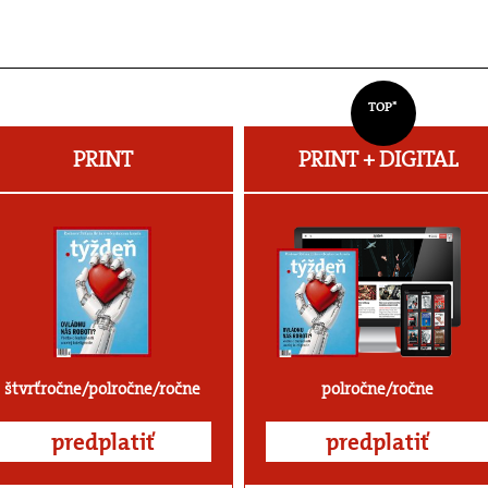
TOP*
PRINT
PRINT + DIGITAL
štvrťročne/polročne/ročne
polročne/ročne
predplatiť
predplatiť