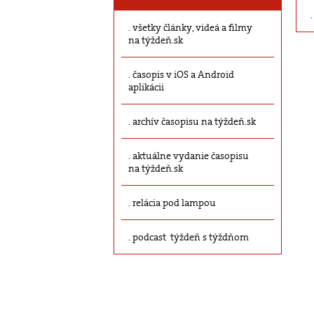
všetky články, videá a filmy
na týždeň.sk
časopis v iOS a Android
aplikácii
archív časopisu na týždeň.sk
aktuálne vydanie časopisu
na týždeň.sk
relácia pod lampou
podcast týždeň s týždňom