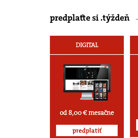
predplaťte si .týždeň
DIGITAL
od 8,00 € mesačne
predplatiť