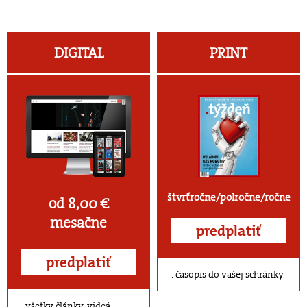
DIGITAL
PRINT
štvrťročne/polročne/ročne
od 8,00 €
mesačne
predplatiť
predplatiť
časopis do vašej schránky
všetky články, videá