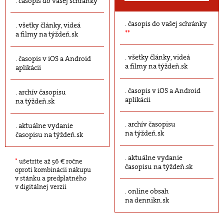
časopis do vašej schránky
časopis do vašej schránky
všetky články, videá
**
a filmy na týždeň.sk
všetky články, videá
časopis v iOS a Android
a filmy na týždeň.sk
aplikácii
časopis v iOS a Android
archív časopisu
aplikácii
na týždeň.sk
archív časopisu
aktuálne vydanie
na týždeň.sk
časopisu na týždeň.sk
aktuálne vydanie
*
ušetríte až 56 € ročne
časopisu na týždeň.sk
oproti kombinácii nákupu
v stánku a predplatného
v digitálnej verzii
online obsah
na dennikn.sk