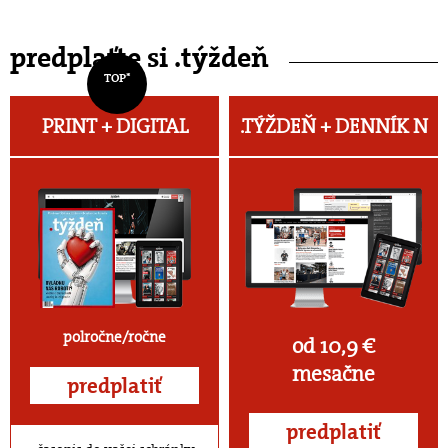
predplaťte si .týždeň
TOP*
PRINT + DIGITAL
.TÝŽDEŇ +
DENNÍK N
polročne/ročne
od 10,9 €
mesačne
predplatiť
predplatiť