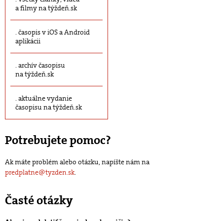
a filmy na týždeň.sk
časopis v iOS a Android
aplikácii
archív časopisu
na týždeň.sk
aktuálne vydanie
časopisu na týždeň.sk
Potrebujete pomoc?
Ak máte problém alebo otázku, napíšte nám na
predplatne@tyzden.sk
.
Časté otázky