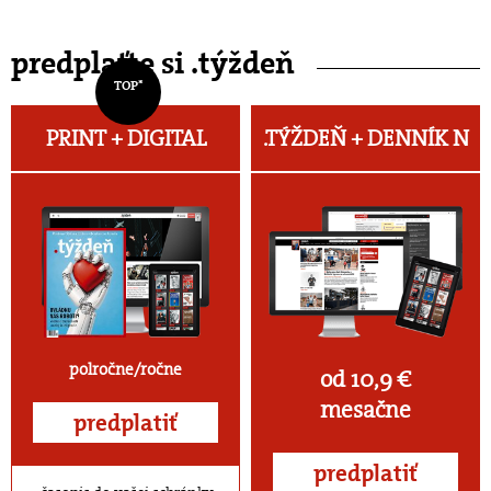
predplaťte si .týždeň
TOP*
PRINT + DIGITAL
.TÝŽDEŇ +
DENNÍK N
polročne/ročne
od 10,9 €
mesačne
predplatiť
predplatiť