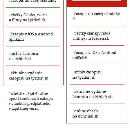
časopis do vašej schránky
časopis do vašej schránky
všetky články, videá
**
a filmy na týždeň.sk
všetky články, videá
časopis v iOS a Android
a filmy na týždeň.sk
aplikácii
časopis v iOS a Android
archív časopisu
aplikácii
na týždeň.sk
archív časopisu
aktuálne vydanie
na týždeň.sk
časopisu na týždeň.sk
aktuálne vydanie
*
ušetríte až 56 € ročne
časopisu na týždeň.sk
oproti kombinácii nákupu
v stánku a predplatného
v digitálnej verzii
online obsah
na dennikn.sk