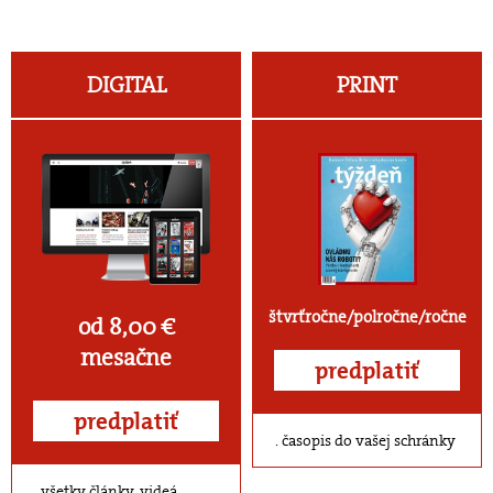
DIGITAL
PRINT
štvrťročne/polročne/ročne
od 8,00 €
mesačne
predplatiť
predplatiť
časopis do vašej schránky
všetky články, videá