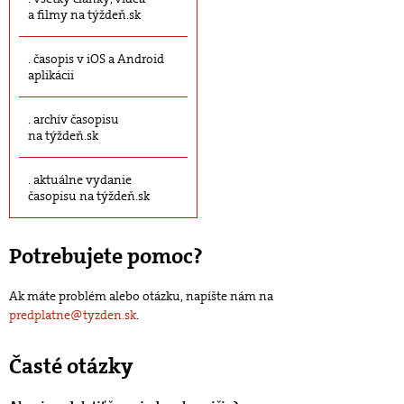
a filmy na týždeň.sk
časopis v iOS a Android
aplikácii
archív časopisu
na týždeň.sk
aktuálne vydanie
časopisu na týždeň.sk
Potrebujete pomoc?
Ak máte problém alebo otázku, napíšte nám na
predplatne@tyzden.sk
.
Časté otázky