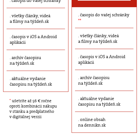
časopis do vašej schránky
časopis do vašej schránky
všetky články, videá
**
a filmy na týždeň.sk
všetky články, videá
časopis v iOS a Android
a filmy na týždeň.sk
aplikácii
časopis v iOS a Android
archív časopisu
aplikácii
na týždeň.sk
archív časopisu
aktuálne vydanie
na týždeň.sk
časopisu na týždeň.sk
aktuálne vydanie
*
ušetríte až 56 € ročne
časopisu na týždeň.sk
oproti kombinácii nákupu
v stánku a predplatného
v digitálnej verzii
online obsah
na dennikn.sk