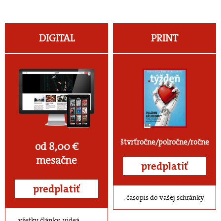
DIGITAL
PRINT
štvrťročne/polročne/ročne
od 8,00 €
mesačne
predplatiť
predplatiť
časopis do vašej schránky
všetky články, videá