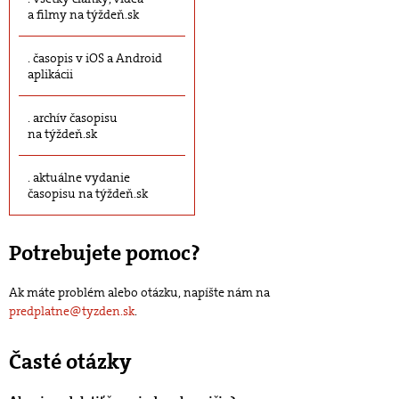
a filmy na týždeň.sk
časopis v iOS a Android
aplikácii
archív časopisu
na týždeň.sk
aktuálne vydanie
časopisu na týždeň.sk
Potrebujete pomoc?
Ak máte problém alebo otázku, napíšte nám na
predplatne@tyzden.sk
.
Časté otázky