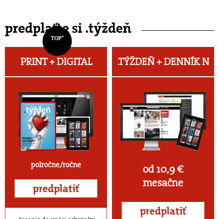
predplaťte si .týždeň
TOP*
PRINT + DIGITAL
.TÝŽDEŇ +
DENNÍK N
polročne/ročne
od 10,9 €
mesačne
predplatiť
predplatiť