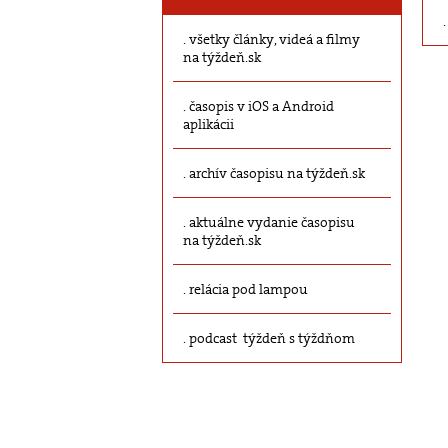
všetky články, videá a filmy
na týždeň.sk
časopis v iOS a Android
aplikácii
archív časopisu na týždeň.sk
aktuálne vydanie časopisu
na týždeň.sk
relácia pod lampou
podcast týždeň s týždňom