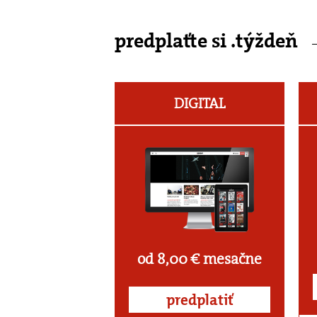
predplaťte si .týždeň
DIGITAL
od 8,00 € mesačne
predplatiť