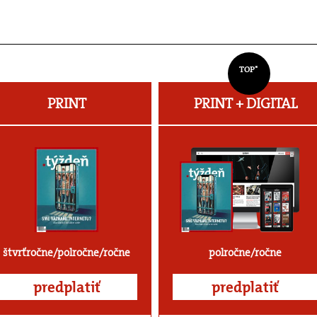
TOP*
PRINT
PRINT + DIGITAL
štvrťročne/polročne/ročne
polročne/ročne
predplatiť
predplatiť