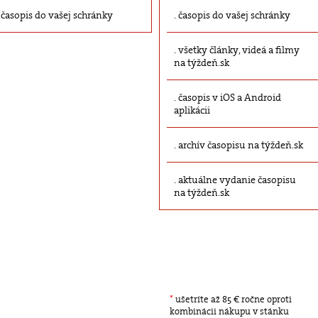
časopis do vašej schránky
časopis do vašej schránky
všetky články, videá a filmy
na týždeň.sk
časopis v iOS a Android
aplikácii
archív časopisu na týždeň.sk
aktuálne vydanie časopisu
na týždeň.sk
*
ušetríte až 85 € ročne oproti
kombinácii nákupu v stánku