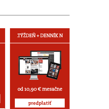
.TÝŽDEŇ +
DENNÍK N
od 10,90 € mesačne
predplatiť