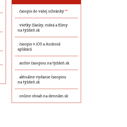
časopis do vašej schránky
**
všetky články, videá a filmy
na týždeň.sk
časopis v iOS a Android
aplikácii
archív časopisu na týždeň.sk
aktuálne vydanie časopisu
na týždeň.sk
online obsah na dennikn.sk