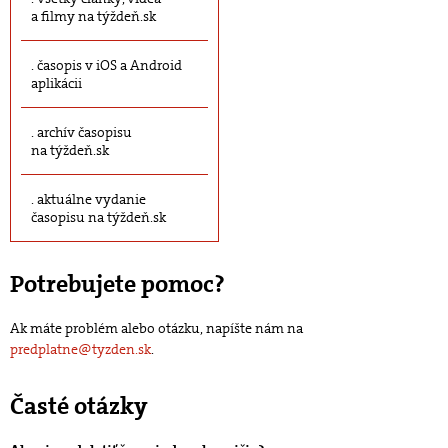
a filmy na týždeň.sk
časopis v iOS a Android
aplikácii
archív časopisu
na týždeň.sk
aktuálne vydanie
časopisu na týždeň.sk
Potrebujete pomoc?
Ak máte problém alebo otázku, napíšte nám na
predplatne@tyzden.sk
.
Časté otázky