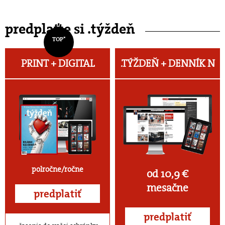
predplaťte si .týždeň
TOP*
PRINT + DIGITAL
.TÝŽDEŇ +
DENNÍK N
polročne/ročne
od 10,9 €
mesačne
predplatiť
predplatiť