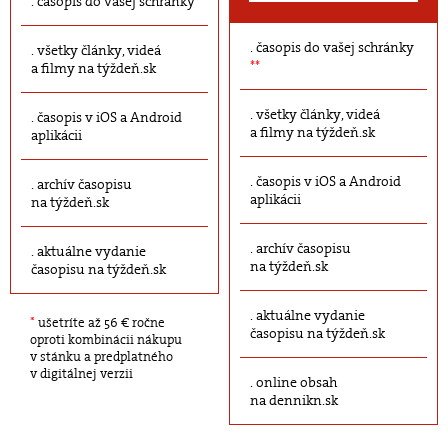
časopis do vašej schránky
časopis do vašej schránky
všetky články, videá
**
a filmy na týždeň.sk
všetky články, videá
časopis v iOS a Android
a filmy na týždeň.sk
aplikácii
časopis v iOS a Android
archív časopisu
aplikácii
na týždeň.sk
archív časopisu
aktuálne vydanie
na týždeň.sk
časopisu na týždeň.sk
aktuálne vydanie
*
ušetríte až 56 € ročne
časopisu na týždeň.sk
oproti kombinácii nákupu
v stánku a predplatného
v digitálnej verzii
online obsah
na dennikn.sk