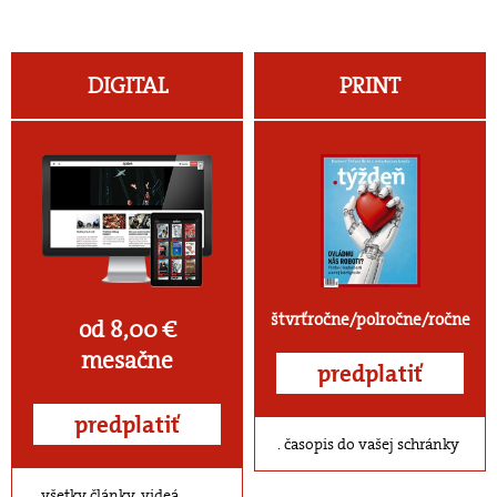
DIGITAL
PRINT
štvrťročne/polročne/ročne
od 8,00 €
mesačne
predplatiť
predplatiť
časopis do vašej schránky
všetky články, videá