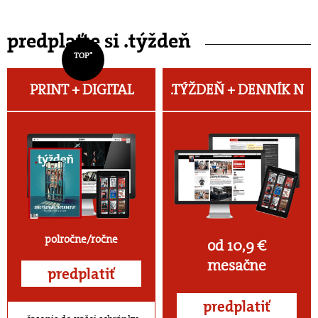
predplaťte si .týždeň
TOP*
PRINT + DIGITAL
.TÝŽDEŇ +
DENNÍK N
polročne/ročne
od 10,9 €
mesačne
predplatiť
predplatiť