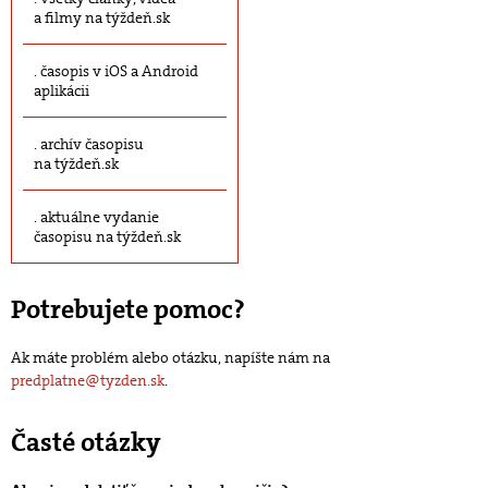
a filmy na týždeň.sk
časopis v iOS a Android
aplikácii
archív časopisu
na týždeň.sk
aktuálne vydanie
časopisu na týždeň.sk
Potrebujete pomoc?
Ak máte problém alebo otázku, napíšte nám na
predplatne@tyzden.sk
.
Časté otázky