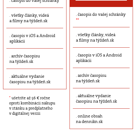
časopis do vašej schránky
časopis do vašej schránky
všetky články, videá
**
a filmy na týždeň.sk
všetky články, videá
časopis v iOS a Android
a filmy na týždeň.sk
aplikácii
časopis v iOS a Android
archív časopisu
aplikácii
na týždeň.sk
archív časopisu
aktuálne vydanie
na týždeň.sk
časopisu na týždeň.sk
aktuálne vydanie
*
ušetríte až 56 € ročne
časopisu na týždeň.sk
oproti kombinácii nákupu
v stánku a predplatného
v digitálnej verzii
online obsah
na dennikn.sk