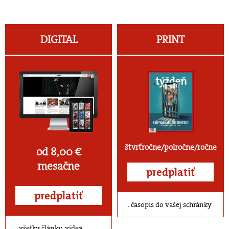
DIGITAL
PRINT
štvrťročne/polročne/ročne
od 8,00 €
mesačne
predplatiť
predplatiť
časopis do vašej schránky
všetky články, videá