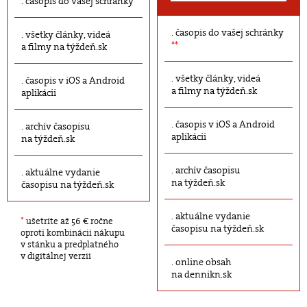
časopis do vašej schránky
časopis do vašej schránky
všetky články, videá
**
a filmy na týždeň.sk
všetky články, videá
časopis v iOS a Android
a filmy na týždeň.sk
aplikácii
časopis v iOS a Android
archív časopisu
aplikácii
na týždeň.sk
archív časopisu
aktuálne vydanie
na týždeň.sk
časopisu na týždeň.sk
aktuálne vydanie
*
ušetríte až 56 € ročne
časopisu na týždeň.sk
oproti kombinácii nákupu
v stánku a predplatného
v digitálnej verzii
online obsah
na dennikn.sk