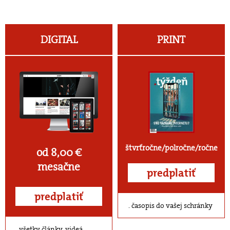
DIGITAL
PRINT
štvrťročne/polročne/ročne
od 8,00 €
mesačne
predplatiť
predplatiť
časopis do vašej schránky
všetky články, videá