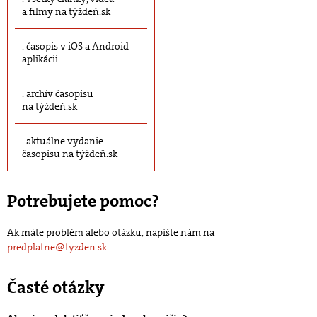
a filmy na týždeň.sk
časopis v iOS a Android
aplikácii
archív časopisu
na týždeň.sk
aktuálne vydanie
časopisu na týždeň.sk
Potrebujete pomoc?
Ak máte problém alebo otázku, napíšte nám na
predplatne@tyzden.sk
.
Časté otázky