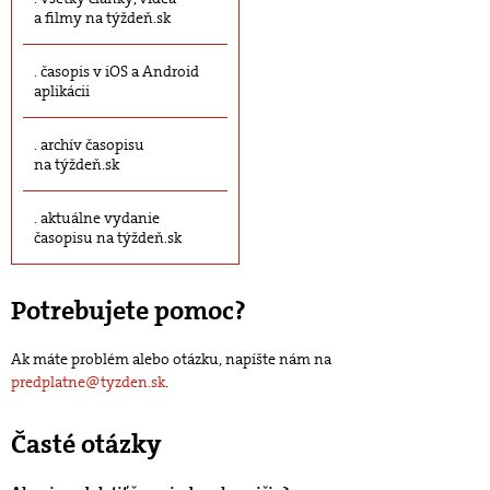
a filmy na týždeň.sk
časopis v iOS a Android
aplikácii
archív časopisu
na týždeň.sk
aktuálne vydanie
časopisu na týždeň.sk
Potrebujete pomoc?
Ak máte problém alebo otázku, napíšte nám na
predplatne@tyzden.sk
.
Časté otázky