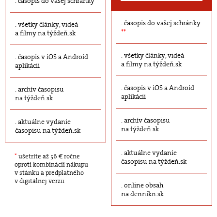
časopis do vašej schránky
časopis do vašej schránky
všetky články, videá
**
a filmy na týždeň.sk
všetky články, videá
časopis v iOS a Android
a filmy na týždeň.sk
aplikácii
časopis v iOS a Android
archív časopisu
aplikácii
na týždeň.sk
archív časopisu
aktuálne vydanie
na týždeň.sk
časopisu na týždeň.sk
aktuálne vydanie
*
ušetríte až 56 € ročne
časopisu na týždeň.sk
oproti kombinácii nákupu
v stánku a predplatného
v digitálnej verzii
online obsah
na dennikn.sk