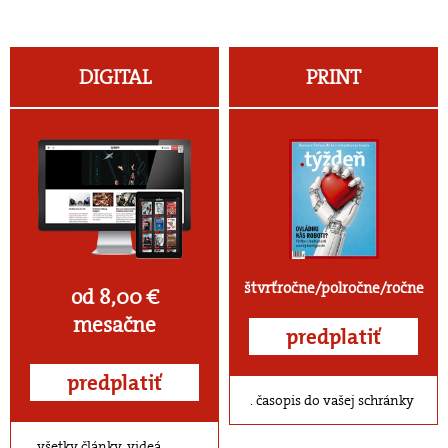
DIGITAL
PRINT
štvrťročne/polročne/ročne
od 8,00 €
mesačne
predplatiť
predplatiť
časopis do vašej schránky
všetky články, videá