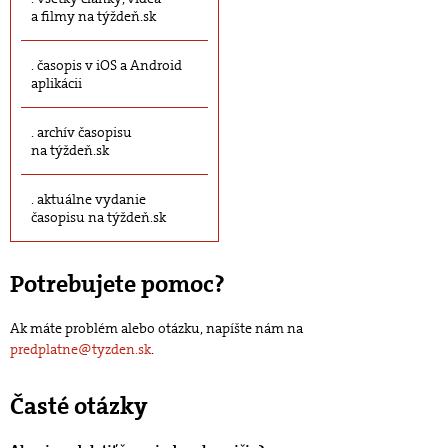
a filmy na týždeň.sk
časopis v iOS a Android
aplikácii
archív časopisu
na týždeň.sk
aktuálne vydanie
časopisu na týždeň.sk
Potrebujete pomoc?
Ak máte problém alebo otázku, napíšte nám na
predplatne@tyzden.sk
.
Časté otázky