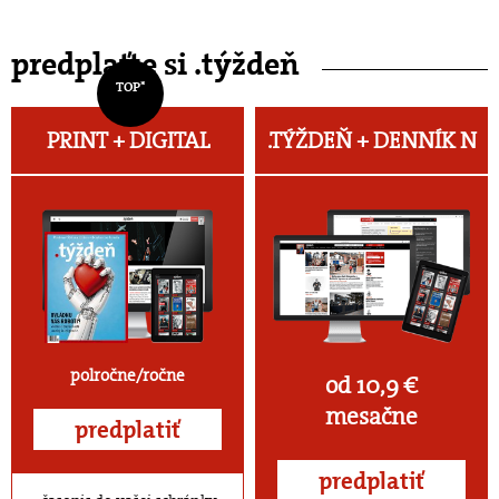
predplaťte si .týždeň
TOP*
PRINT + DIGITAL
.TÝŽDEŇ +
DENNÍK N
polročne/ročne
od 10,9 €
mesačne
predplatiť
predplatiť