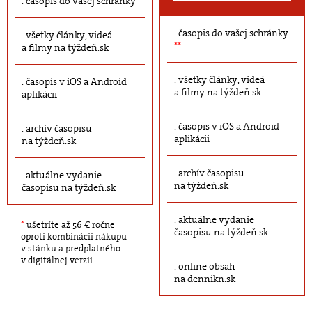
časopis do vašej schránky
časopis do vašej schránky
všetky články, videá
**
a filmy na týždeň.sk
všetky články, videá
časopis v iOS a Android
a filmy na týždeň.sk
aplikácii
časopis v iOS a Android
archív časopisu
aplikácii
na týždeň.sk
archív časopisu
aktuálne vydanie
na týždeň.sk
časopisu na týždeň.sk
aktuálne vydanie
*
ušetríte až 56 € ročne
časopisu na týždeň.sk
oproti kombinácii nákupu
v stánku a predplatného
v digitálnej verzii
online obsah
na dennikn.sk