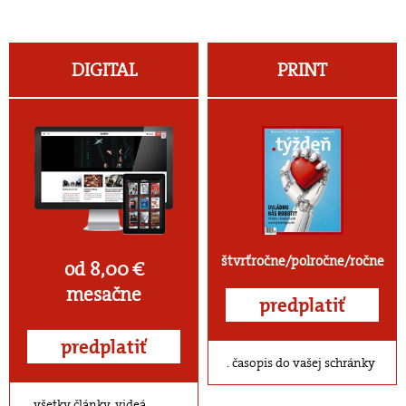
DIGITAL
PRINT
štvrťročne/polročne/ročne
od 8,00 €
mesačne
predplatiť
predplatiť
časopis do vašej schránky
všetky články, videá