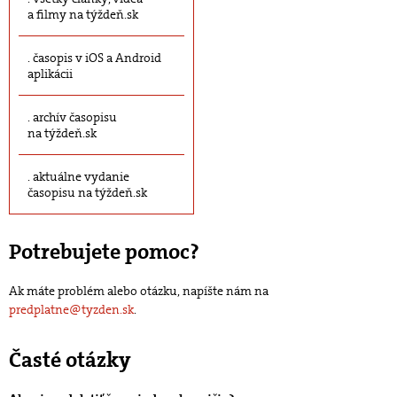
a filmy na týždeň.sk
časopis v iOS a Android
aplikácii
archív časopisu
na týždeň.sk
aktuálne vydanie
časopisu na týždeň.sk
Potrebujete pomoc?
Ak máte problém alebo otázku, napíšte nám na
predplatne@tyzden.sk
.
Časté otázky