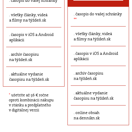
časopis do vašej schránky
časopis do vašej schránky
všetky články, videá
**
a filmy na týždeň.sk
všetky články, videá
časopis v iOS a Android
a filmy na týždeň.sk
aplikácii
časopis v iOS a Android
archív časopisu
aplikácii
na týždeň.sk
archív časopisu
aktuálne vydanie
na týždeň.sk
časopisu na týždeň.sk
aktuálne vydanie
*
ušetríte až 56 € ročne
časopisu na týždeň.sk
oproti kombinácii nákupu
v stánku a predplatného
v digitálnej verzii
online obsah
na dennikn.sk