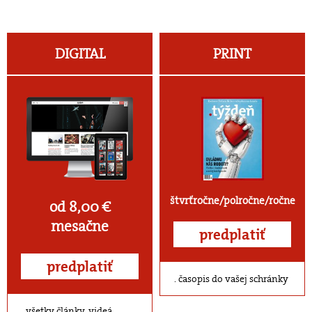
DIGITAL
PRINT
štvrťročne/polročne/ročne
od 8,00 €
mesačne
predplatiť
predplatiť
časopis do vašej schránky
všetky články, videá