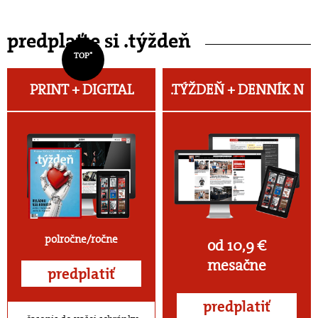
predplaťte si .týždeň
TOP*
PRINT + DIGITAL
.TÝŽDEŇ +
DENNÍK N
polročne/ročne
od 10,9 €
mesačne
predplatiť
predplatiť