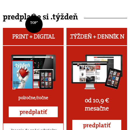
predplaťte si .týždeň
TOP*
PRINT + DIGITAL
.TÝŽDEŇ +
DENNÍK N
polročne/ročne
od 10,9 €
mesačne
predplatiť
predplatiť