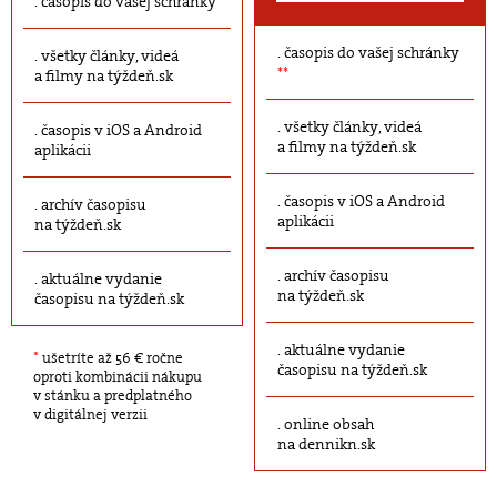
časopis do vašej schránky
časopis do vašej schránky
všetky články, videá
**
a filmy na týždeň.sk
všetky články, videá
časopis v iOS a Android
a filmy na týždeň.sk
aplikácii
časopis v iOS a Android
archív časopisu
aplikácii
na týždeň.sk
archív časopisu
aktuálne vydanie
na týždeň.sk
časopisu na týždeň.sk
aktuálne vydanie
*
ušetríte až 56 € ročne
časopisu na týždeň.sk
oproti kombinácii nákupu
v stánku a predplatného
v digitálnej verzii
online obsah
na dennikn.sk