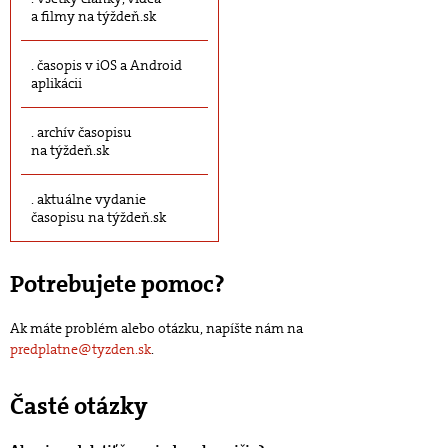
a filmy na týždeň.sk
časopis v iOS a Android
aplikácii
archív časopisu
na týždeň.sk
aktuálne vydanie
časopisu na týždeň.sk
Potrebujete pomoc?
Ak máte problém alebo otázku, napíšte nám na
predplatne@tyzden.sk
.
Časté otázky