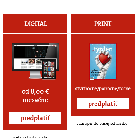
DIGITAL
PRINT
štvrťročne/polročne/ročne
od 8,00 €
mesačne
predplatiť
predplatiť
časopis do vašej schránky
všetky články, videá