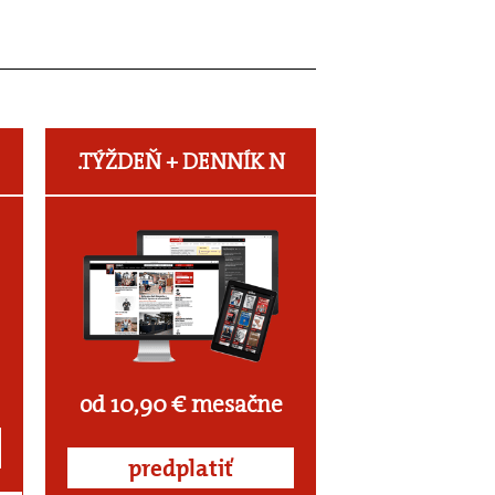
.TÝŽDEŇ +
DENNÍK N
od 10,90 € mesačne
predplatiť