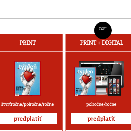
TOP*
PRINT
PRINT + DIGITAL
štvrťročne/polročne/ročne
polročne/ročne
predplatiť
predplatiť