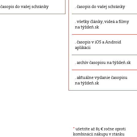
časopis do vašej schránky
časopis do vašej schránky
všetky články, videá a filmy
na týždeň.sk
časopis v iOS a Android
aplikácii
archív časopisu na týždeň.sk
aktuálne vydanie časopisu
na týždeň.sk
*
ušetríte až 85 € ročne oproti
kombinácii nákupu v stánku