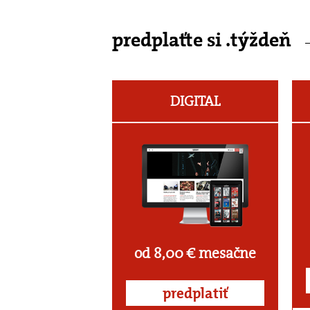
predplaťte si .týždeň
DIGITAL
od 8,00 € mesačne
predplatiť