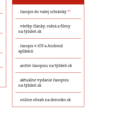
časopis do vašej schránky
**
všetky články, videá a filmy
na týždeň.sk
časopis v iOS a Android
aplikácii
archív časopisu na týždeň.sk
aktuálne vydanie časopisu
na týždeň.sk
online obsah na dennikn.sk