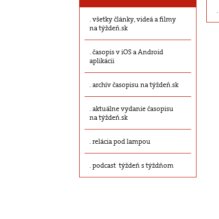
všetky články, videá a filmy
na týždeň.sk
časopis v iOS a Android
aplikácii
archív časopisu na týždeň.sk
aktuálne vydanie časopisu
na týždeň.sk
relácia pod lampou
podcast týždeň s týždňom