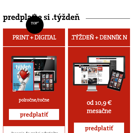
predplaťte si .týždeň
TOP*
PRINT + DIGITAL
.TÝŽDEŇ +
DENNÍK N
polročne/ročne
od 10,9 €
mesačne
predplatiť
predplatiť