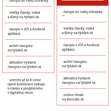
časopis do vašej schránky
časopis do vašej schránky
všetky články, videá
**
a filmy na týždeň.sk
všetky články, videá
časopis v iOS a Android
a filmy na týždeň.sk
aplikácii
časopis v iOS a Android
archív časopisu
aplikácii
na týždeň.sk
archív časopisu
aktuálne vydanie
na týždeň.sk
časopisu na týždeň.sk
aktuálne vydanie
*
ušetríte až 56 € ročne
časopisu na týždeň.sk
oproti kombinácii nákupu
v stánku a predplatného
v digitálnej verzii
online obsah
na dennikn.sk