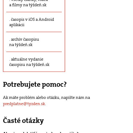
a filmy na týždeň.sk
časopis v iOS a Android
aplikácii
archív časopisu
na týždeň.sk
aktuálne vydanie
časopisu na týždeň.sk
Potrebujete pomoc?
Ak máte problém alebo otázku, napíšte nám na
predplatne@tyzden.sk
.
Časté otázky