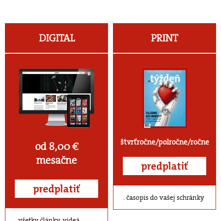
DIGITAL
PRINT
štvrťročne/polročne/ročne
od 8,00 €
mesačne
predplatiť
predplatiť
časopis do vašej schránky
všetky články, videá