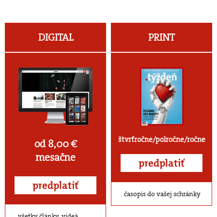
DIGITAL
PRINT
štvrťročne/polročne/ročne
od 8,00 €
mesačne
predplatiť
predplatiť
časopis do vašej schránky
všetky články, videá