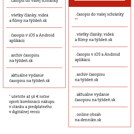
časopis do vašej schránky
časopis do vašej schránky
všetky články, videá
**
a filmy na týždeň.sk
všetky články, videá
časopis v iOS a Android
a filmy na týždeň.sk
aplikácii
časopis v iOS a Android
archív časopisu
aplikácii
na týždeň.sk
archív časopisu
aktuálne vydanie
na týždeň.sk
časopisu na týždeň.sk
aktuálne vydanie
*
ušetríte až 56 € ročne
časopisu na týždeň.sk
oproti kombinácii nákupu
v stánku a predplatného
v digitálnej verzii
online obsah
na dennikn.sk