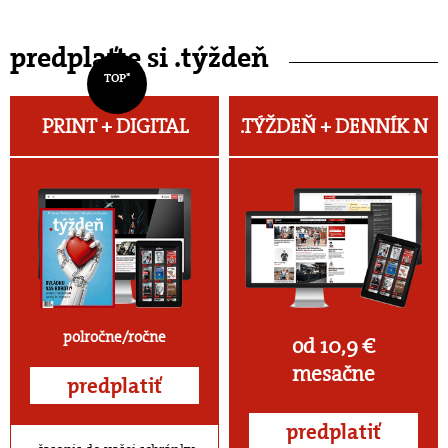
predplaťte si .týždeň
TOP*
PRINT + DIGITAL
.TÝŽDEŇ +
DENNÍK N
polročne/ročne
od 10,9 €
mesačne
predplatiť
predplatiť