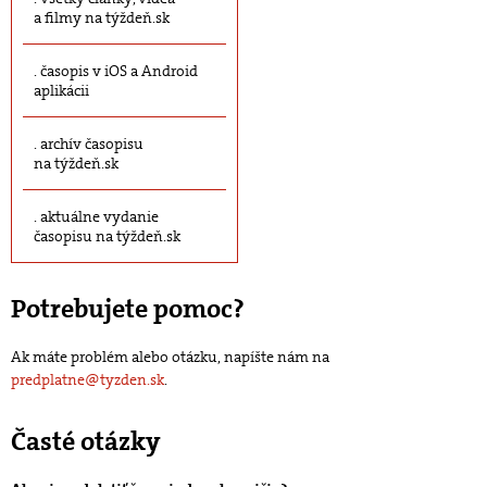
a filmy na týždeň.sk
časopis v iOS a Android
aplikácii
archív časopisu
na týždeň.sk
aktuálne vydanie
časopisu na týždeň.sk
Potrebujete pomoc?
Ak máte problém alebo otázku, napíšte nám na
predplatne@tyzden.sk
.
Časté otázky