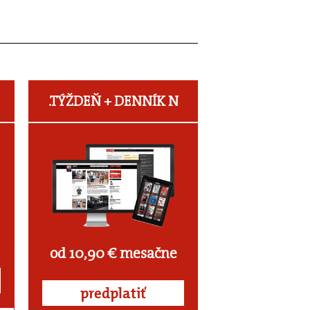
.TÝŽDEŇ +
DENNÍK N
od 10,90 € mesačne
predplatiť