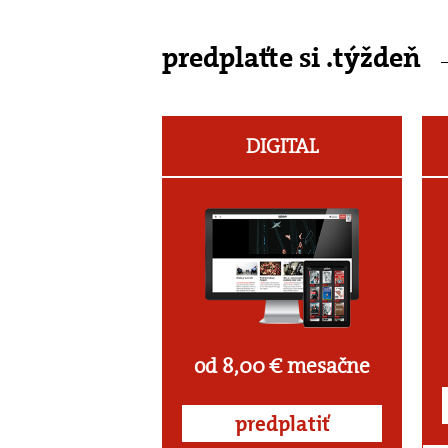
predplaťte si .týždeň
DIGITAL
od 8,00 € mesačne
predplatiť