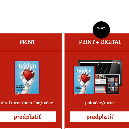
TOP*
PRINT
PRINT + DIGITAL
štvrťročne/polročne/ročne
polročne/ročne
predplatiť
predplatiť