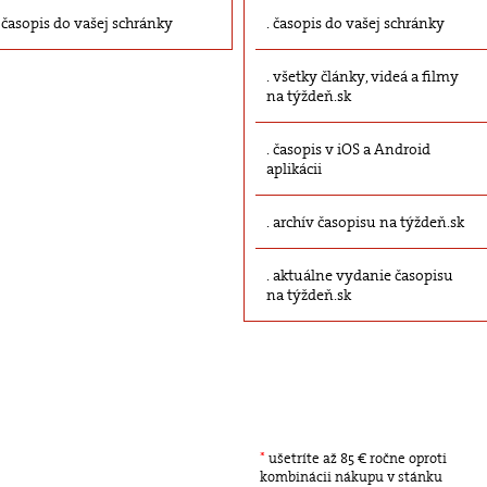
časopis do vašej schránky
časopis do vašej schránky
všetky články, videá a filmy
na týždeň.sk
časopis v iOS a Android
aplikácii
archív časopisu na týždeň.sk
aktuálne vydanie časopisu
na týždeň.sk
*
ušetríte až 85 € ročne oproti
kombinácii nákupu v stánku