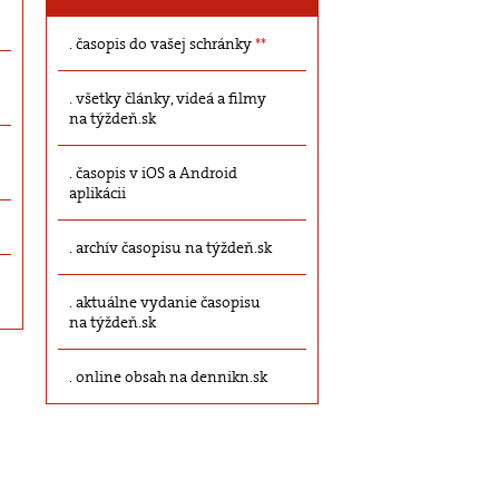
časopis do vašej schránky
**
všetky články, videá a filmy
na týždeň.sk
časopis v iOS a Android
aplikácii
archív časopisu na týždeň.sk
aktuálne vydanie časopisu
na týždeň.sk
online obsah na dennikn.sk