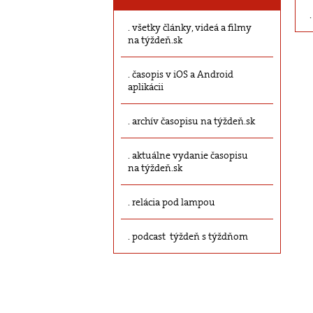
všetky články, videá a filmy
na týždeň.sk
časopis v iOS a Android
aplikácii
archív časopisu na týždeň.sk
aktuálne vydanie časopisu
na týždeň.sk
relácia pod lampou
podcast týždeň s týždňom