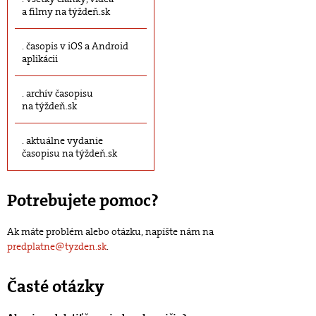
a filmy na týždeň.sk
časopis v iOS a Android
aplikácii
archív časopisu
na týždeň.sk
aktuálne vydanie
časopisu na týždeň.sk
Potrebujete pomoc?
Ak máte problém alebo otázku, napíšte nám na
predplatne@tyzden.sk
.
Časté otázky