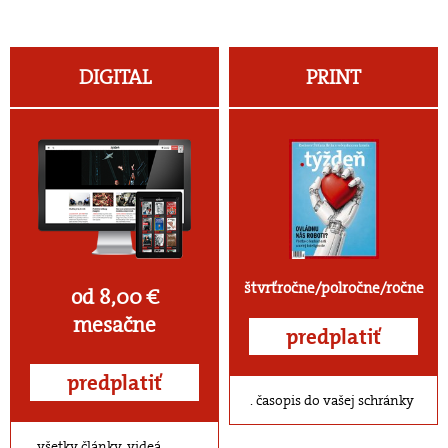
DIGITAL
PRINT
štvrťročne/polročne/ročne
od 8,00 €
mesačne
predplatiť
predplatiť
časopis do vašej schránky
všetky články, videá