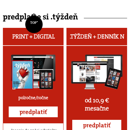
predplaťte si .týždeň
TOP*
PRINT + DIGITAL
.TÝŽDEŇ +
DENNÍK N
polročne/ročne
od 10,9 €
mesačne
predplatiť
predplatiť