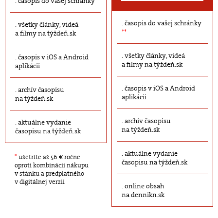
časopis do vašej schránky
časopis do vašej schránky
všetky články, videá
**
a filmy na týždeň.sk
všetky články, videá
časopis v iOS a Android
a filmy na týždeň.sk
aplikácii
časopis v iOS a Android
archív časopisu
aplikácii
na týždeň.sk
archív časopisu
aktuálne vydanie
na týždeň.sk
časopisu na týždeň.sk
aktuálne vydanie
*
ušetríte až 56 € ročne
časopisu na týždeň.sk
oproti kombinácii nákupu
v stánku a predplatného
v digitálnej verzii
online obsah
na dennikn.sk