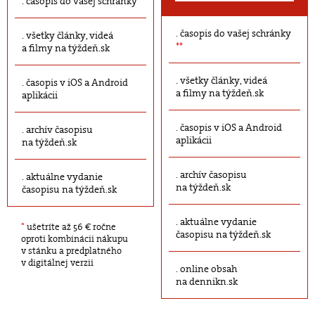
časopis do vašej schránky
časopis do vašej schránky
všetky články, videá
**
a filmy na týždeň.sk
všetky články, videá
časopis v iOS a Android
a filmy na týždeň.sk
aplikácii
časopis v iOS a Android
archív časopisu
aplikácii
na týždeň.sk
archív časopisu
aktuálne vydanie
na týždeň.sk
časopisu na týždeň.sk
aktuálne vydanie
*
ušetríte až 56 € ročne
časopisu na týždeň.sk
oproti kombinácii nákupu
v stánku a predplatného
v digitálnej verzii
online obsah
na dennikn.sk