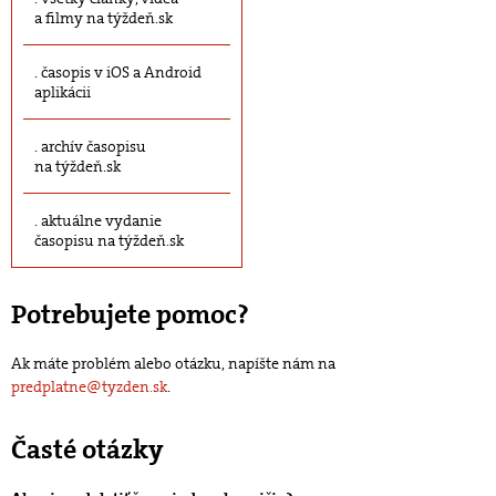
a filmy na týždeň.sk
časopis v iOS a Android
aplikácii
archív časopisu
na týždeň.sk
aktuálne vydanie
časopisu na týždeň.sk
Potrebujete pomoc?
Ak máte problém alebo otázku, napíšte nám na
predplatne@tyzden.sk
.
Časté otázky