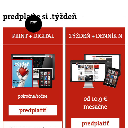
predplaťte si .týždeň
TOP*
PRINT + DIGITAL
.TÝŽDEŇ +
DENNÍK N
polročne/ročne
od 10,9 €
mesačne
predplatiť
predplatiť