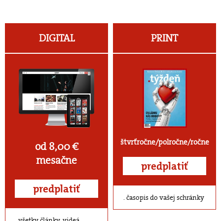
DIGITAL
PRINT
štvrťročne/polročne/ročne
od 8,00 €
mesačne
predplatiť
predplatiť
časopis do vašej schránky
všetky články, videá