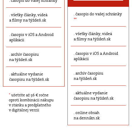
časopis do vašej schránky
časopis do vašej schránky
všetky články, videá
**
a filmy na týždeň.sk
všetky články, videá
časopis v iOS a Android
a filmy na týždeň.sk
aplikácii
časopis v iOS a Android
archív časopisu
aplikácii
na týždeň.sk
archív časopisu
aktuálne vydanie
na týždeň.sk
časopisu na týždeň.sk
aktuálne vydanie
*
ušetríte až 56 € ročne
časopisu na týždeň.sk
oproti kombinácii nákupu
v stánku a predplatného
v digitálnej verzii
online obsah
na dennikn.sk