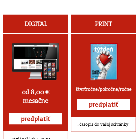
DIGITAL
PRINT
štvrťročne/polročne/ročne
od 8,00 €
mesačne
predplatiť
predplatiť
časopis do vašej schránky
všetky články, videá