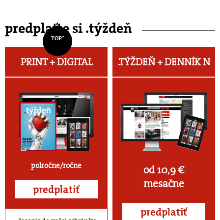
predplaťte si .týždeň
TOP*
PRINT + DIGITAL
.TÝŽDEŇ +
DENNÍK N
polročne/ročne
od 10,9 €
mesačne
predplatiť
predplatiť