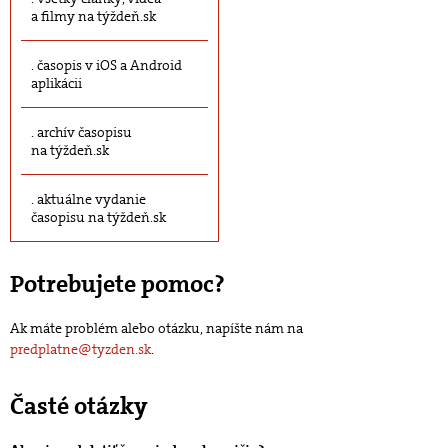
a filmy na týždeň.sk
časopis v iOS a Android
aplikácii
archív časopisu
na týždeň.sk
aktuálne vydanie
časopisu na týždeň.sk
Potrebujete pomoc?
Ak máte problém alebo otázku, napíšte nám na
predplatne@tyzden.sk
.
Časté otázky