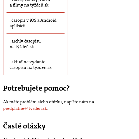
a filmy na týždeň.sk
časopis v iOS a Android
aplikácii
archív časopisu
na týždeň.sk
aktuálne vydanie
časopisu na týždeň.sk
Potrebujete pomoc?
Ak máte problém alebo otázku, napíšte nám na
predplatne@tyzden.sk
.
Časté otázky