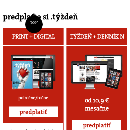
predplaťte si .týždeň
TOP*
PRINT + DIGITAL
.TÝŽDEŇ +
DENNÍK N
polročne/ročne
od 10,9 €
mesačne
predplatiť
predplatiť