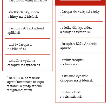
časopis do vašej schránky
časopis do vašej schránky
všetky články, videá
**
a filmy na týždeň.sk
všetky články, videá
časopis v iOS a Android
a filmy na týždeň.sk
aplikácii
časopis v iOS a Android
archív časopisu
aplikácii
na týždeň.sk
archív časopisu
aktuálne vydanie
na týždeň.sk
časopisu na týždeň.sk
aktuálne vydanie
*
ušetríte až 56 € ročne
časopisu na týždeň.sk
oproti kombinácii nákupu
v stánku a predplatného
v digitálnej verzii
online obsah
na dennikn.sk