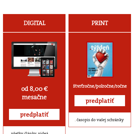
DIGITAL
PRINT
štvrťročne/polročne/ročne
od 8,00 €
mesačne
predplatiť
predplatiť
časopis do vašej schránky
všetky články, videá