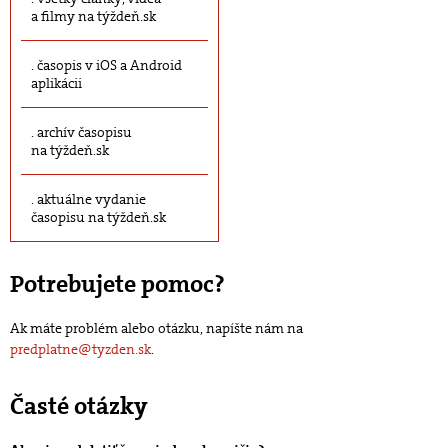
a filmy na týždeň.sk
časopis v iOS a Android
aplikácii
archív časopisu
na týždeň.sk
aktuálne vydanie
časopisu na týždeň.sk
Potrebujete pomoc?
Ak máte problém alebo otázku, napíšte nám na
predplatne@tyzden.sk
.
Časté otázky