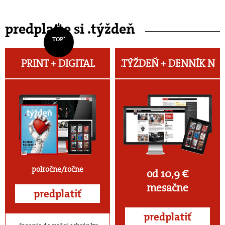
predplaťte si .týždeň
TOP*
PRINT + DIGITAL
.TÝŽDEŇ +
DENNÍK N
polročne/ročne
od 10,9 €
mesačne
predplatiť
predplatiť