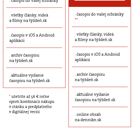
časopis do vašej schránky
časopis do vašej schránky
všetky články, videá
**
a filmy na týždeň.sk
všetky články, videá
časopis v iOS a Android
a filmy na týždeň.sk
aplikácii
časopis v iOS a Android
archív časopisu
aplikácii
na týždeň.sk
archív časopisu
aktuálne vydanie
na týždeň.sk
časopisu na týždeň.sk
aktuálne vydanie
*
ušetríte až 56 € ročne
časopisu na týždeň.sk
oproti kombinácii nákupu
v stánku a predplatného
v digitálnej verzii
online obsah
na dennikn.sk