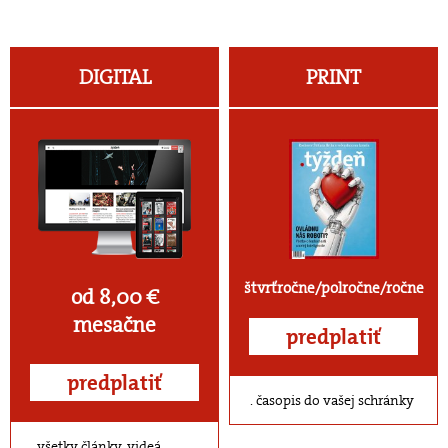
DIGITAL
PRINT
štvrťročne/polročne/ročne
od 8,00 €
mesačne
predplatiť
predplatiť
časopis do vašej schránky
všetky články, videá