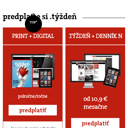
predplaťte si .týždeň
TOP*
PRINT + DIGITAL
.TÝŽDEŇ +
DENNÍK N
polročne/ročne
od 10,9 €
mesačne
predplatiť
predplatiť