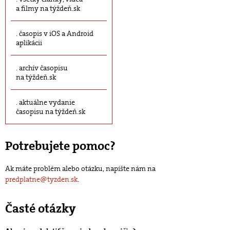
a filmy na týždeň.sk
časopis v iOS a Android
aplikácii
archív časopisu
na týždeň.sk
aktuálne vydanie
časopisu na týždeň.sk
Potrebujete pomoc?
Ak máte problém alebo otázku, napíšte nám na
predplatne@tyzden.sk
.
Časté otázky