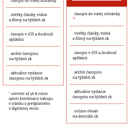
časopis do vašej schránky
časopis do vašej schránky
všetky články, videá
**
a filmy na týždeň.sk
všetky články, videá
časopis v iOS a Android
a filmy na týždeň.sk
aplikácii
časopis v iOS a Android
archív časopisu
aplikácii
na týždeň.sk
archív časopisu
aktuálne vydanie
na týždeň.sk
časopisu na týždeň.sk
aktuálne vydanie
*
ušetríte až 56 € ročne
časopisu na týždeň.sk
oproti kombinácii nákupu
v stánku a predplatného
v digitálnej verzii
online obsah
na dennikn.sk