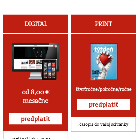
DIGITAL
PRINT
štvrťročne/polročne/ročne
od 8,00 €
mesačne
predplatiť
predplatiť
časopis do vašej schránky
všetky články, videá