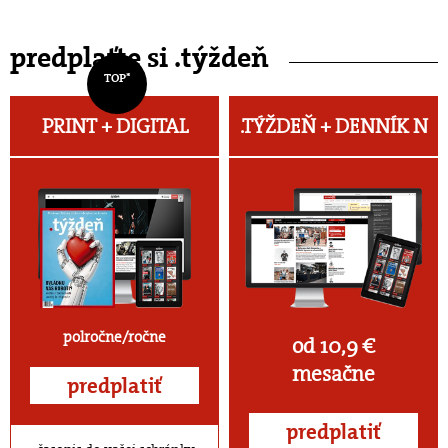
predplaťte si .týždeň
TOP*
PRINT + DIGITAL
.TÝŽDEŇ +
DENNÍK N
polročne/ročne
od 10,9 €
mesačne
predplatiť
predplatiť