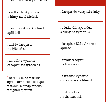
časopis do vašej schránky
časopis do vašej schránky
všetky články, videá
**
a filmy na týždeň.sk
všetky články, videá
časopis v iOS a Android
a filmy na týždeň.sk
aplikácii
časopis v iOS a Android
archív časopisu
aplikácii
na týždeň.sk
archív časopisu
aktuálne vydanie
na týždeň.sk
časopisu na týždeň.sk
aktuálne vydanie
*
ušetríte až 56 € ročne
časopisu na týždeň.sk
oproti kombinácii nákupu
v stánku a predplatného
v digitálnej verzii
online obsah
na dennikn.sk