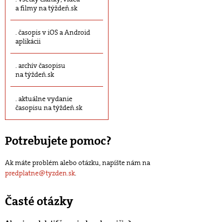
a filmy na týždeň.sk
časopis v iOS a Android
aplikácii
archív časopisu
na týždeň.sk
aktuálne vydanie
časopisu na týždeň.sk
Potrebujete pomoc?
Ak máte problém alebo otázku, napíšte nám na
predplatne@tyzden.sk
.
Časté otázky