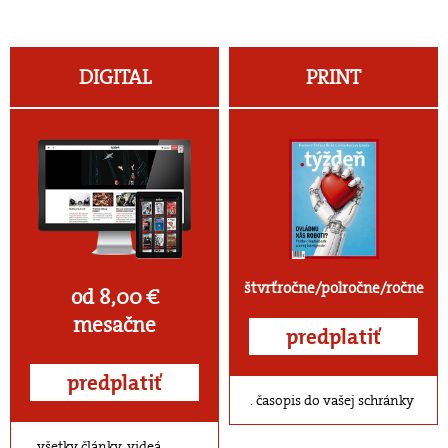
DIGITAL
PRINT
štvrťročne/polročne/ročne
od 8,00 €
mesačne
predplatiť
predplatiť
časopis do vašej schránky
všetky články, videá