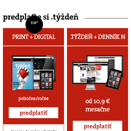
predplaťte si .týždeň
TOP*
PRINT + DIGITAL
.TÝŽDEŇ +
DENNÍK N
polročne/ročne
od 10,9 €
mesačne
predplatiť
predplatiť