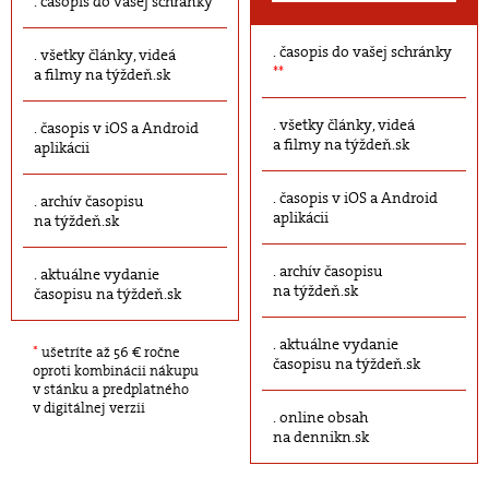
časopis do vašej schránky
časopis do vašej schránky
všetky články, videá
**
a filmy na týždeň.sk
všetky články, videá
časopis v iOS a Android
a filmy na týždeň.sk
aplikácii
časopis v iOS a Android
archív časopisu
aplikácii
na týždeň.sk
archív časopisu
aktuálne vydanie
na týždeň.sk
časopisu na týždeň.sk
aktuálne vydanie
*
ušetríte až 56 € ročne
časopisu na týždeň.sk
oproti kombinácii nákupu
v stánku a predplatného
v digitálnej verzii
online obsah
na dennikn.sk