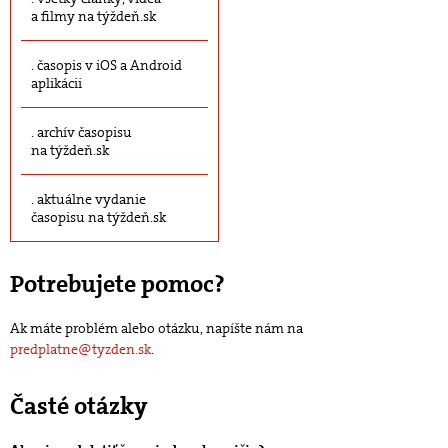
a filmy na týždeň.sk
časopis v iOS a Android
aplikácii
archív časopisu
na týždeň.sk
aktuálne vydanie
časopisu na týždeň.sk
Potrebujete pomoc?
Ak máte problém alebo otázku, napíšte nám na
predplatne@tyzden.sk
.
Časté otázky