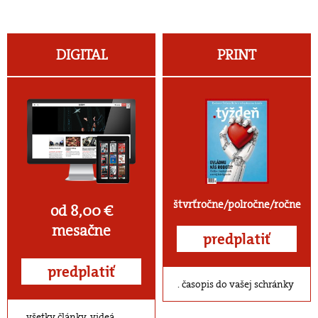
DIGITAL
PRINT
štvrťročne/polročne/ročne
od 8,00 €
mesačne
predplatiť
predplatiť
časopis do vašej schránky
všetky články, videá